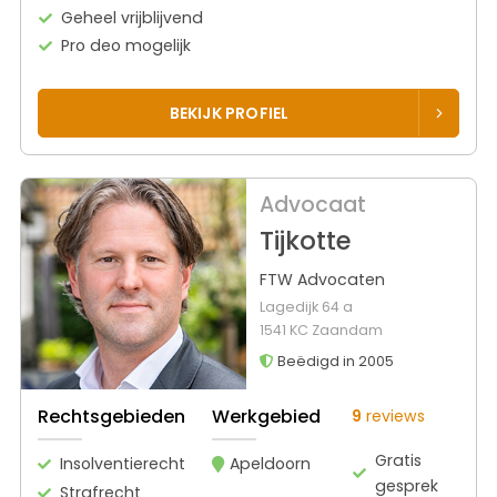
Geheel vrijblijvend
Pro deo mogelijk
BEKIJK PROFIEL
Advocaat
Tijkotte
FTW Advocaten
Lagedijk 64 a
1541 KC Zaandam
Beëdigd in 2005
Rechtsgebieden
Werkgebied
9
reviews
Gratis
Insolventierecht
Apeldoorn
gesprek
Strafrecht