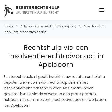
EERSTERECHTSHULP
UW EERSTE HULP BIJ RECHT
ONDERWERPEN
Home
Advocaat zoeken (gratis gesprek)
Apeldoorn
Insolventierechtadvocaat
JURIDISCH ADVIES
Rechtshulp via een
ADVOCAAT
insolventierechtadvocaat in
OVER ONS
Apeldoorn
CONTACT
Eersterechtshulp.nl geeft inzicht in uw rechten en helpt u
bepalen welke vorm van rechtshulp binnen het
insolventierecht passend is voor uw situatie. Indien
gewenst kunt u via deze website een gratis gesprek
hebben met een insolventierechtadvocaat die werkzaam
is in Apeldoorn.