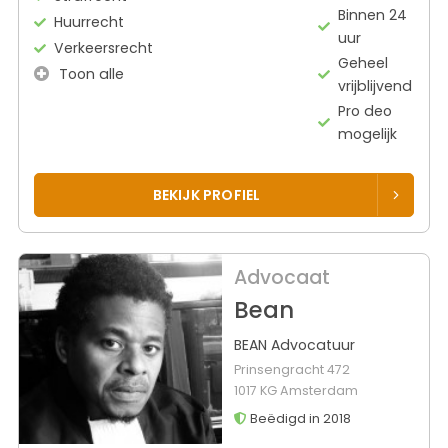
Binnen 24
Huurrecht
uur
Verkeersrecht
Geheel
Toon alle
vrijblijvend
Pro deo
mogelijk
BEKIJK PROFIEL
Advocaat
Bean
BEAN Advocatuur
Prinsengracht 472
1017 KG Amsterdam
Beëdigd in 2018