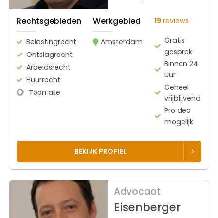
Rechtsgebieden
Werkgebied
19
reviews
Gratis
Belastingrecht
Amsterdam
gesprek
Ontslagrecht
Binnen 24
Arbeidsrecht
uur
Huurrecht
Geheel
Toon alle
vrijblijvend
Pro deo
mogelijk
BEKIJK PROFIEL
Advocaat
Eisenberger