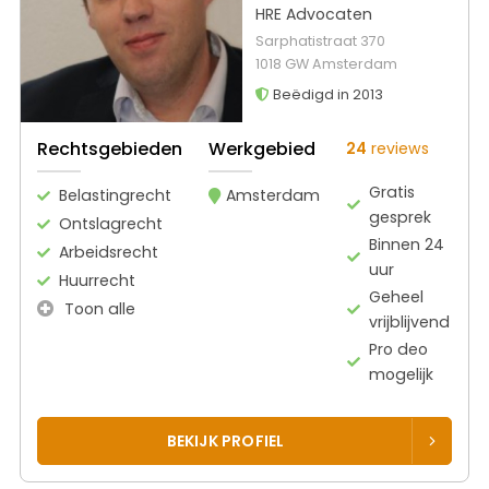
HRE Advocaten
Sarphatistraat 370
1018 GW Amsterdam
Beëdigd in 2013
Rechtsgebieden
Werkgebied
24
reviews
Gratis
Belastingrecht
Amsterdam
gesprek
Ontslagrecht
Binnen 24
Arbeidsrecht
uur
Huurrecht
Geheel
Toon alle
vrijblijvend
Pro deo
mogelijk
BEKIJK PROFIEL