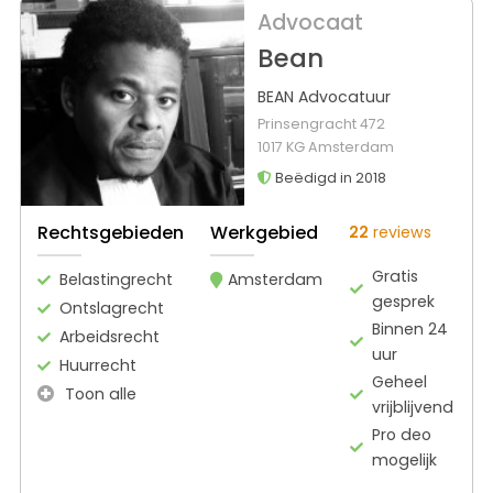
Advocaat
Bean
BEAN Advocatuur
Prinsengracht 472
1017 KG Amsterdam
Beëdigd in 2018
Rechtsgebieden
Werkgebied
22
reviews
Gratis
Belastingrecht
Amsterdam
gesprek
Ontslagrecht
Binnen 24
Arbeidsrecht
uur
Huurrecht
Geheel
Toon alle
vrijblijvend
Pro deo
mogelijk