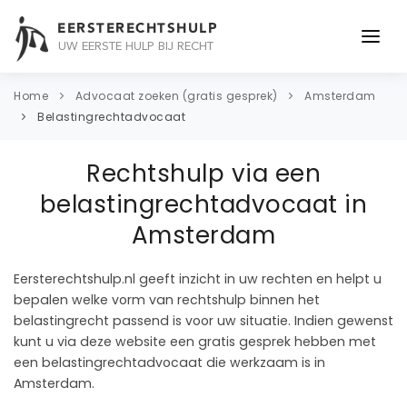
EERSTERECHTSHULP
UW EERSTE HULP BIJ RECHT
ONDERWERPEN
Home
Advocaat zoeken (gratis gesprek)
Amsterdam
Belastingrechtadvocaat
JURIDISCH ADVIES
Rechtshulp via een
ADVOCAAT
belastingrechtadvocaat in
OVER ONS
Amsterdam
CONTACT
Eersterechtshulp.nl geeft inzicht in uw rechten en helpt u
bepalen welke vorm van rechtshulp binnen het
belastingrecht passend is voor uw situatie. Indien gewenst
kunt u via deze website een gratis gesprek hebben met
een belastingrechtadvocaat die werkzaam is in
Amsterdam.