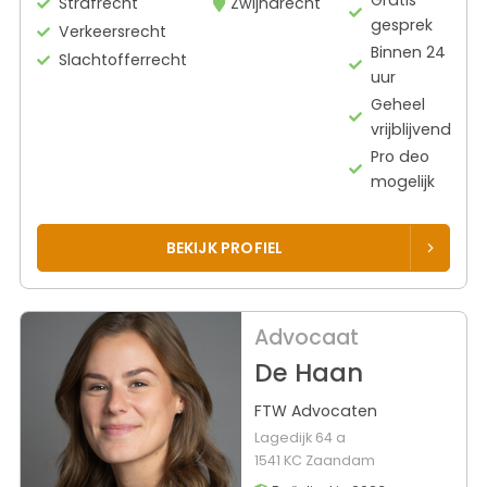
Strafrecht
Zwijndrecht
gesprek
Verkeersrecht
Binnen 24
Slachtofferrecht
uur
Geheel
vrijblijvend
Pro deo
mogelijk
BEKIJK PROFIEL
Advocaat
De Haan
FTW Advocaten
Lagedijk 64 a
1541 KC Zaandam