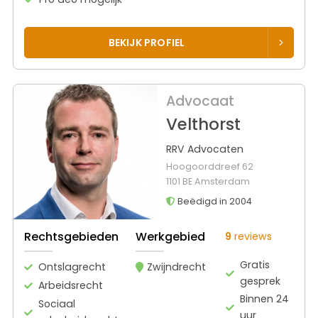
BEKIJK PROFIEL
Advocaat
Velthorst
RRV Advocaten
Hoogoorddreef 62
1101 BE Amsterdam
Beëdigd in 2004
Rechtsgebieden
Werkgebied
9
reviews
Gratis
Ontslagrecht
Zwijndrecht
gesprek
Arbeidsrecht
Binnen 24
Sociaal
uur