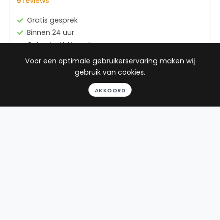
5
reviews
Gratis gesprek
Binnen 24 uur
Geheel vrijblijvend
Pro deo mogelijk
Voor een optimale gebruikerservaring maken wij
gebruik van cookies.
BEKIJK PROFIEL
AKKOORD
Advocaat
Dijkstra
Dijkstra | Veninga
Advocaten
Zuiderplein 4
8911 AJ Leeuwarden
Beëdigd in 2010