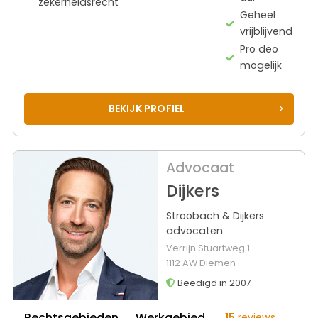
zekerheidsrecht
Geheel
vrijblijvend
Pro deo
mogelijk
BEKIJK PROFIEL
Advocaat
Dijkers
Stroobach & Dijkers
advocaten
Verrijn Stuartweg 1
1112 AW Diemen
Beëdigd in 2007
Rechtsgebieden
Werkgebied
15
reviews