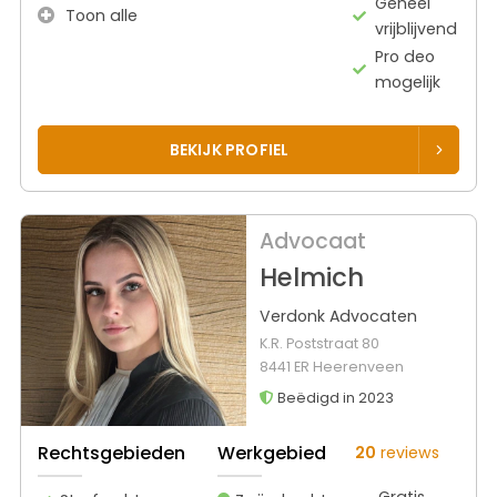
Geheel
Toon alle
vrijblijvend
Pro deo
mogelijk
BEKIJK PROFIEL
Advocaat
Helmich
Verdonk Advocaten
K.R. Poststraat 80
8441 ER Heerenveen
Beëdigd in 2023
Rechtsgebieden
Werkgebied
20
reviews
Gratis