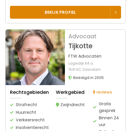
BEKIJK PROFIEL
Advocaat
Tijkotte
FTW Advocaten
Lagedijk 64 a
1541 KC Zaandam
Beëdigd in 2005
Rechtsgebieden
Werkgebied
9
reviews
Gratis
Strafrecht
Zwijndrecht
gesprek
Huurrecht
Binnen 24
Verkeersrecht
uur
Insolventierecht