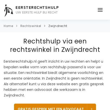
EERSTERECHTSHULP
UW EERSTE HULP BIJ RECHT
ONDERWERPEN
Home
Rechtswinkel
Zwijndrecht
JURIDISCH ADVIES
Rechtshulp via een
ADVOCAAT
rechtswinkel in Zwijndrecht
OVER ONS
Eersterechtshulp.nl geeft inzicht in uw rechten en helpt u
bepalen welke vorm van rechtshulp passend is voor uw
CONTACT
situatie. Een rechtswinkel biedt algemene voorlichting en
een eerste oriëntatie. In Zwijndrecht is geen rechtswinkel.
Als alternatief kunt u via deze website een gratis gesprek
hebben met een advocaat die werkzaam is in
Zwijndrecht.
GRATIS GESPREK MET EEN ADVOCAAT