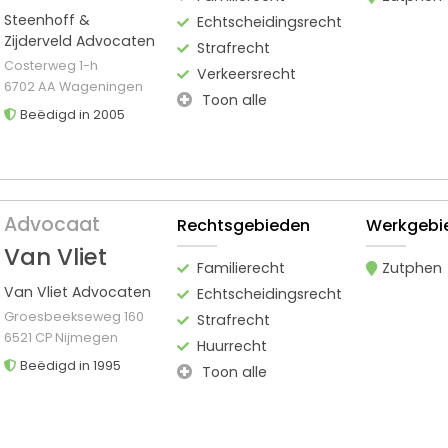
Steenhoff &
Echtscheidingsrecht
Zijderveld Advocaten
Strafrecht
Costerweg 1-h
Verkeersrecht
6702 AA Wageningen
Toon alle
Beëdigd in 2005
Advocaat
Rechtsgebieden
Werkgebi
Van Vliet
Familierecht
Zutphen
Van Vliet Advocaten
Echtscheidingsrecht
Groesbeekseweg 160
Strafrecht
6521 CP Nijmegen
Huurrecht
Beëdigd in 1995
Toon alle