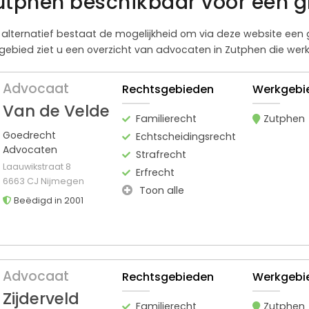
utphen beschikbaar voor een g
Als alternatief bestaat de mogelijkheid om via deze website ee
gebied ziet u een overzicht van advocaten in Zutphen die werkz
Advocaat
Rechtsgebieden
Werkgebi
Van de Velde
Familierecht
Zutphen
Goedrecht
Echtscheidingsrecht
Advocaten
Strafrecht
Laauwikstraat 8
Erfrecht
6663 CJ Nijmegen
Toon alle
Beëdigd in 2001
Advocaat
Rechtsgebieden
Werkgebi
Zijderveld
Familierecht
Zutphen