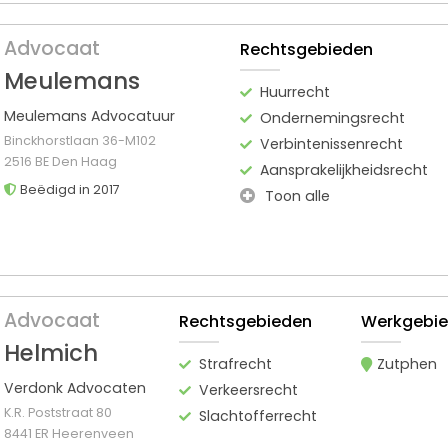
Advocaat
Rechtsgebieden
Meulemans
Huurrecht
Meulemans Advocatuur
Ondernemingsrecht
Binckhorstlaan 36-M102
Verbintenissenrecht
2516 BE Den Haag
Aansprakelijkheidsrecht
Beëdigd in 2017
Toon alle
Advocaat
Rechtsgebieden
Werkgebi
Helmich
Strafrecht
Zutphen
Verdonk Advocaten
Verkeersrecht
K.R. Poststraat 80
Slachtofferrecht
8441 ER Heerenveen