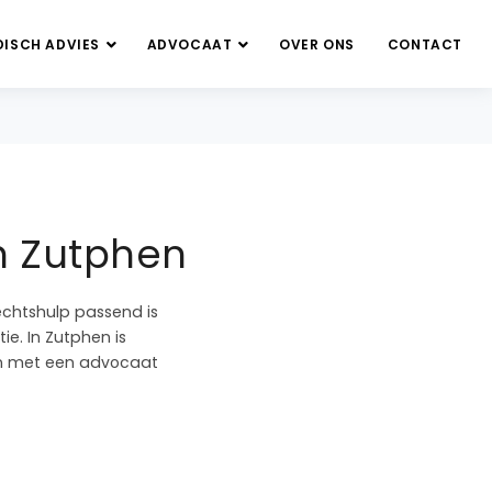
DISCH ADVIES
ADVOCAAT
OVER ONS
CONTACT
in Zutphen
echtshulp passend is
ie. In Zutphen is
ben met een advocaat