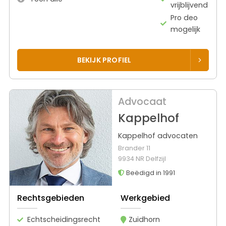
vrijblijvend
Pro deo
mogelijk
BEKIJK PROFIEL
Advocaat
Kappelhof
Kappelhof advocaten
Brander 11
9934 NR Delfzijl
Beëdigd in 1991
Rechtsgebieden
Werkgebied
Echtscheidingsrecht
Zuidhorn