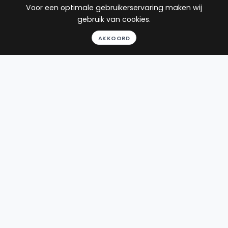
Voor een optimale gebruikerservaring maken wij
gebruik van cookies.
Advocaat
AKKOORD
Dekker
WS Advocaten
Rooseveltlaan 2-4
1078 NH Amsterdam
Beëdigd in 2017
Rechtsgebieden
Werkgebied
Ontslagrecht
Zuidhorn
Arbeidsrecht
Sociaal
zekerheidsrecht
Gezondheidsrecht
22
reviews