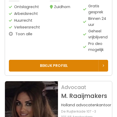
Gratis
Ontslagrecht
Zuidhorn
gesprek
Arbeidsrecht
Binnen 24
Huurrecht
uur
Verkeersrecht
Geheel
Toon alle
vrijblijvend
Pro deo
mogelijk
BEKIJK PROFIEL
Advocaat
M. Raaijmakers
Holland advocatenkantoor
De Ruijterkade 107 -3
1011 AB Amsterdam