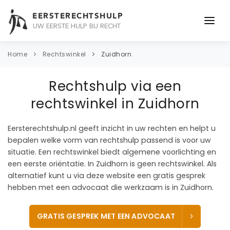
EERSTERECHTSHULP
UW EERSTE HULP BIJ RECHT
ONDERWERPEN
Home
Rechtswinkel
Zuidhorn
JURIDISCH ADVIES
Rechtshulp via een
ADVOCAAT
rechtswinkel in Zuidhorn
OVER ONS
Eersterechtshulp.nl geeft inzicht in uw rechten en helpt u
bepalen welke vorm van rechtshulp passend is voor uw
CONTACT
situatie. Een rechtswinkel biedt algemene voorlichting en
een eerste oriëntatie. In Zuidhorn is geen rechtswinkel. Als
alternatief kunt u via deze website een gratis gesprek
hebben met een advocaat die werkzaam is in Zuidhorn.
GRATIS GESPREK MET EEN ADVOCAAT