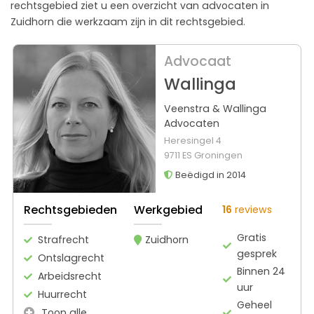
rechtsgebied ziet u een overzicht van advocaten in
Zuidhorn die werkzaam zijn in dit rechtsgebied.
Advocaat
Wallinga
Veenstra & Wallinga
Advocaten
Heresingel 4
9711 ES Groningen
Beëdigd in 2014
Rechtsgebieden
Werkgebied
16
reviews
Gratis
Strafrecht
Zuidhorn
gesprek
Ontslagrecht
Binnen 24
Arbeidsrecht
uur
Huurrecht
Geheel
Toon alle