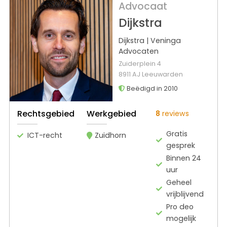
Advocaat
Dijkstra
Dijkstra | Veninga
Advocaten
Zuiderplein 4
8911 AJ Leeuwarden
Beëdigd in 2010
Rechtsgebied
Werkgebied
8
reviews
Gratis
ICT-recht
Zuidhorn
gesprek
Binnen 24
uur
Geheel
vrijblijvend
Pro deo
mogelijk