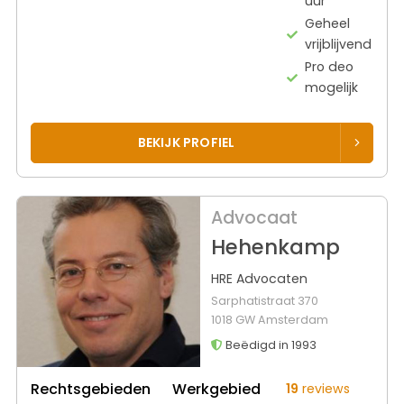
uur
Geheel
vrijblijvend
Pro deo
mogelijk
BEKIJK PROFIEL
Advocaat
Hehenkamp
HRE Advocaten
Sarphatistraat 370
1018 GW Amsterdam
Beëdigd in 1993
Rechtsgebieden
Werkgebied
19
reviews