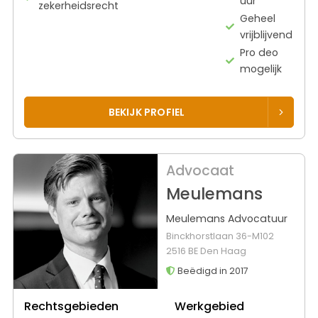
uur
zekerheidsrecht
Geheel
vrijblijvend
Pro deo
mogelijk
BEKIJK PROFIEL
Advocaat
Meulemans
Meulemans Advocatuur
Binckhorstlaan 36-M102
2516 BE Den Haag
Beëdigd in 2017
Rechtsgebieden
Werkgebied