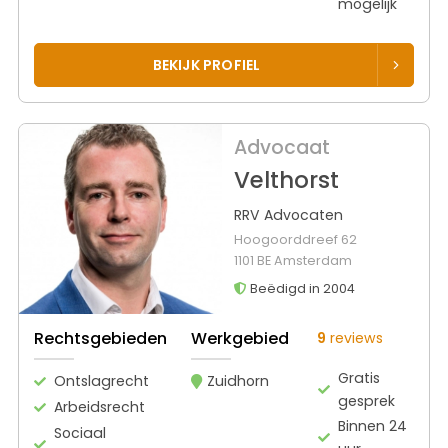
mogelijk
BEKIJK PROFIEL
Advocaat
Velthorst
RRV Advocaten
Hoogoorddreef 62
1101 BE Amsterdam
Beëdigd in 2004
Rechtsgebieden
Werkgebied
9
reviews
Gratis
Ontslagrecht
Zuidhorn
gesprek
Arbeidsrecht
Binnen 24
Sociaal