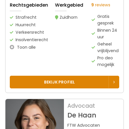
Rechtsgebieden
Werkgebied
9
reviews
Gratis
Strafrecht
Zuidhorn
gesprek
Huurrecht
Binnen 24
Verkeersrecht
uur
Insolventierecht
Geheel
Toon alle
vrijblijvend
Pro deo
mogelijk
BEKIJK PROFIEL
Advocaat
De Haan
FTW Advocaten