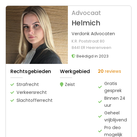
Advocaat
Helmich
Verdonk Advocaten
K.R. Poststraat 80
8441 ER Heerenveen
Beëdigd in 2023
Rechtsgebieden
Werkgebied
20
reviews
Gratis
Strafrecht
Zeist
gesprek
Verkeersrecht
Binnen 24
Slachtofferrecht
uur
Geheel
vrijblijvend
Pro deo
mogelijk