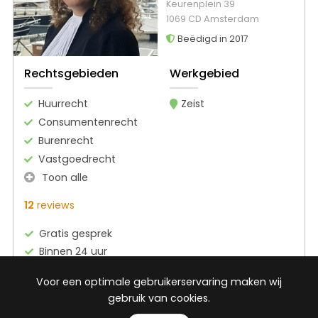
Keurenplein 39
1069 CD Amsterdam
Beëdigd in 2017
Rechtsgebieden
Werkgebied
Huurrecht
Zeist
Consumentenrecht
Burenrecht
Vastgoedrecht
Toon alle
12
reviews
Gratis gesprek
Binnen 24 uur
Geheel vrijblijvend
Voor een optimale gebruikerservaring maken wij
Pro deo mogelijk
gebruik van cookies.