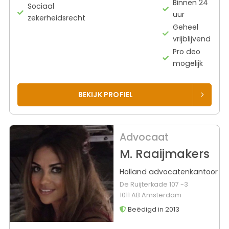
Binnen 24
Sociaal
uur
zekerheidsrecht
Geheel
vrijblijvend
Pro deo
mogelijk
BEKIJK PROFIEL
Advocaat
M. Raaijmakers
Holland advocatenkantoor
De Ruijterkade 107 -3
1011 AB Amsterdam
Beëdigd in 2013