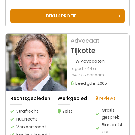
BEKIJK PROFIEL
Advocaat
Tijkotte
FTW Advocaten
Lagedijk 64 a
1541 KC Zaandam
Beëdigd in 2005
Rechtsgebieden
Werkgebied
9
reviews
Gratis
Strafrecht
Zeist
gesprek
Huurrecht
Binnen 24
Verkeersrecht
uur
Insolventierecht