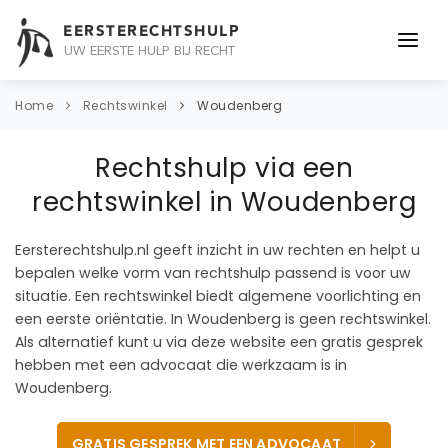
EERSTERECHTSHULP
UW EERSTE HULP BIJ RECHT
ONDERWERPEN
Home
Rechtswinkel
Woudenberg
JURIDISCH ADVIES
Rechtshulp via een
ADVOCAAT
rechtswinkel in Woudenberg
OVER ONS
Eersterechtshulp.nl geeft inzicht in uw rechten en helpt u
bepalen welke vorm van rechtshulp passend is voor uw
CONTACT
situatie. Een rechtswinkel biedt algemene voorlichting en
een eerste oriëntatie. In Woudenberg is geen rechtswinkel.
Als alternatief kunt u via deze website een gratis gesprek
hebben met een advocaat die werkzaam is in
Woudenberg.
GRATIS GESPREK MET EEN ADVOCAAT