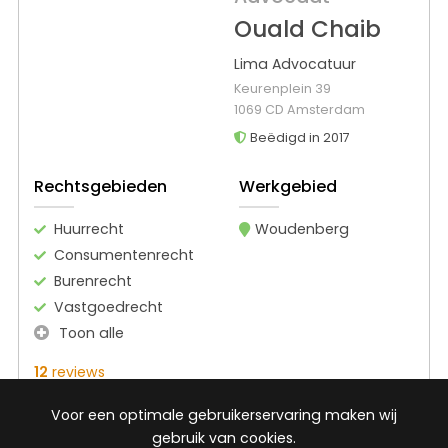
Ouald Chaib
Lima Advocatuur
Keurenplein 39
1069 CD Amsterdam
Beëdigd in 2017
Rechtsgebieden
Werkgebied
Huurrecht
Woudenberg
Consumentenrecht
Burenrecht
Vastgoedrecht
Toon alle
12
reviews
Gratis gesprek
Voor een optimale gebruikerservaring maken wij
Binnen 24 uur
gebruik van cookies.