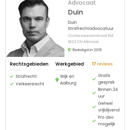
Advocaat
Duin
Duin
Strafrechtadvocatuur
Oosterweezenstraat 6M
1823 CN Alkmaar
Beëdigd in 2015
Rechtsgebieden
Werkgebied
17
reviews
Gratis
Strafrecht
Wijk en
gesprek
Aalburg
Verkeersrecht
Binnen 24
uur
Geheel
vrijblijvend
Pro deo
mogelijk