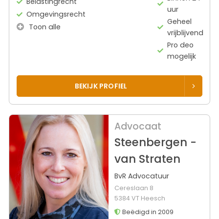
Belastingrecht
uur
Omgevingsrecht
Geheel
Toon alle
vrijblijvend
Pro deo
mogelijk
BEKIJK PROFIEL
Advocaat
Steenbergen -
van Straten
BvR Advocatuur
Cereslaan 8
5384 VT Heesch
Beëdigd in 2009