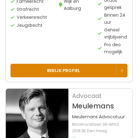
Gratis
Familierecht
Wijk en
gesprek
Aalburg
Strafrecht
Binnen 24
Verkeersrecht
uur
Jeugdrecht
Geheel
vrijblijvend
Pro deo
mogelijk
BEKIJK PROFIEL
Advocaat
Meulemans
Meulemans Advocatuur
Binckhorstlaan 36-M102
2516 BE Den Haag