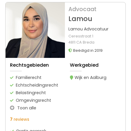
Advocaat
Lamou
Lamou Advocatuur
Ceresstraat 1
4811 CA Breda
Beëdigd in 2019
Rechtsgebieden
Werkgebied
Familierecht
Wijk en Aalburg
Echtscheidingsrecht
Belastingrecht
Omgevingsrecht
Toon alle
7
reviews
Gratis gesprek