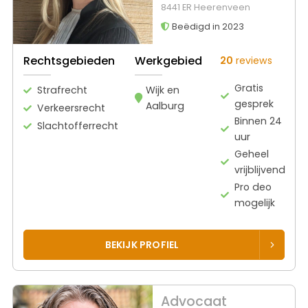
8441 ER Heerenveen
Beëdigd in 2023
Rechtsgebieden
Werkgebied
20
reviews
Gratis
Strafrecht
Wijk en
gesprek
Aalburg
Verkeersrecht
Binnen 24
Slachtofferrecht
uur
Geheel
vrijblijvend
Pro deo
mogelijk
BEKIJK PROFIEL
Advocaat