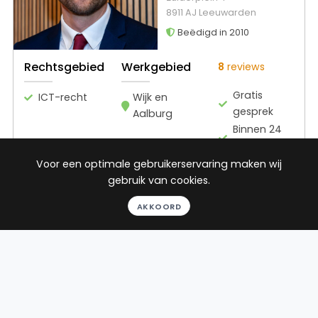
8911 AJ Leeuwarden
Beëdigd in 2010
Rechtsgebied
Werkgebied
8
reviews
Gratis
ICT-recht
Wijk en
gesprek
Aalburg
Binnen 24
uur
Geheel
Voor een optimale gebruikerservaring maken wij
vrijblijvend
gebruik van cookies.
Pro deo
AKKOORD
mogelijk
BEKIJK PROFIEL
Advocaat