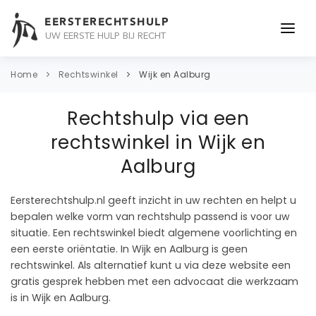
EERSTERECHTSHULP
UW EERSTE HULP BIJ RECHT
ONDERWERPEN
Home
Rechtswinkel
Wijk en Aalburg
JURIDISCH ADVIES
Rechtshulp via een
ADVOCAAT
rechtswinkel in Wijk en
Aalburg
OVER ONS
CONTACT
Eersterechtshulp.nl geeft inzicht in uw rechten en helpt u
bepalen welke vorm van rechtshulp passend is voor uw
situatie. Een rechtswinkel biedt algemene voorlichting en
een eerste oriëntatie. In Wijk en Aalburg is geen
rechtswinkel. Als alternatief kunt u via deze website een
gratis gesprek hebben met een advocaat die werkzaam
is in Wijk en Aalburg.