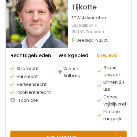
Tijkotte
FTW Advocaten
Lagedijk 64 a
1541 KC Zaandam
Beëdigd in 2005
Rechtsgebieden
Werkgebied
9
reviews
Gratis
Strafrecht
Wijk en
gesprek
Aalburg
Huurrecht
Binnen 24
Verkeersrecht
uur
Insolventierecht
Geheel
Toon alle
vrijblijvend
Pro deo
mogelijk