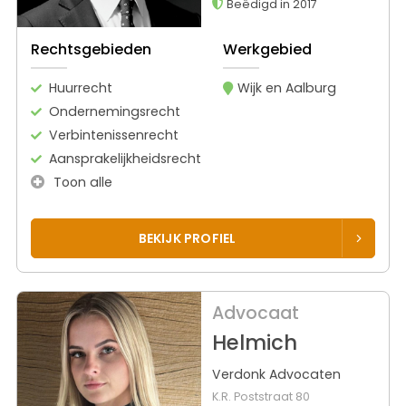
Beëdigd in 2017
Rechtsgebieden
Werkgebied
Huurrecht
Wijk en Aalburg
Ondernemingsrecht
Verbintenissenrecht
Aansprakelijkheidsrecht
Toon alle
BEKIJK PROFIEL
Advocaat
Helmich
Verdonk Advocaten
K.R. Poststraat 80