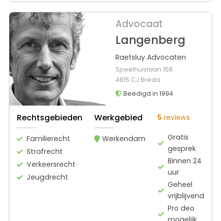
Advocaat
Langenberg
Raetsluy Advocaten
Speelhuislaan 158
4815 CJ Breda
Beëdigd in 1994
Rechtsgebieden
Werkgebied
5
reviews
Gratis
Familierecht
Werkendam
gesprek
Strafrecht
Binnen 24
Verkeersrecht
uur
Jeugdrecht
Geheel
vrijblijvend
Pro deo
mogelijk