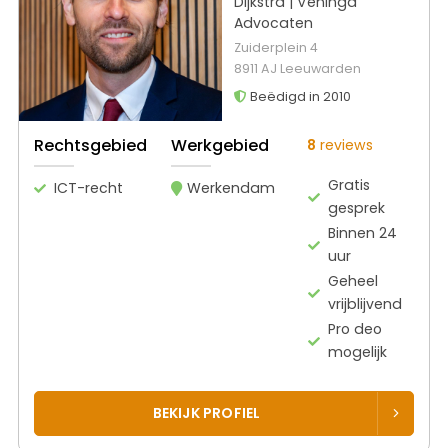
Dijkstra | Veninga
Advocaten
Zuiderplein 4
8911 AJ Leeuwarden
Beëdigd in 2010
Rechtsgebied
Werkgebied
8
reviews
Gratis
ICT-recht
Werkendam
gesprek
Binnen 24
uur
Geheel
vrijblijvend
Pro deo
mogelijk
BEKIJK PROFIEL