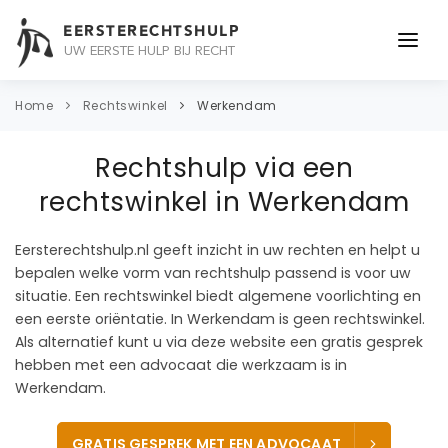
EERSTERECHTSHULP
UW EERSTE HULP BIJ RECHT
ONDERWERPEN
Home
Rechtswinkel
Werkendam
JURIDISCH ADVIES
Rechtshulp via een
ADVOCAAT
rechtswinkel in Werkendam
OVER ONS
Eersterechtshulp.nl geeft inzicht in uw rechten en helpt u
bepalen welke vorm van rechtshulp passend is voor uw
CONTACT
situatie. Een rechtswinkel biedt algemene voorlichting en
een eerste oriëntatie. In Werkendam is geen rechtswinkel.
Als alternatief kunt u via deze website een gratis gesprek
hebben met een advocaat die werkzaam is in
Werkendam.
GRATIS GESPREK MET EEN ADVOCAAT