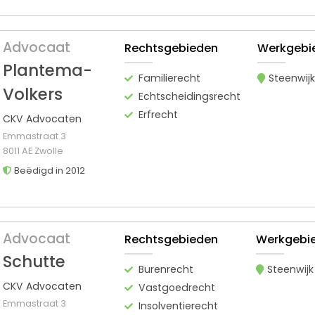
Advocaat
Rechtsgebieden
Werkgebi
Plantema-
Familierecht
Steenwijk
Volkers
Echtscheidingsrecht
Erfrecht
CKV Advocaten
Emmastraat 3
8011 AE Zwolle
Beëdigd in 2012
Advocaat
Rechtsgebieden
Werkgebi
Schutte
Burenrecht
Steenwijk
CKV Advocaten
Vastgoedrecht
Emmastraat 3
Insolventierecht