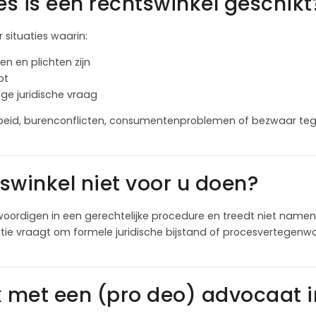
es is een rechtswinkel geschikt
r situaties waarin:
en en plichten zijn
pt
ige juridische vraag
arbeid, burenconflicten, consumentenproblemen of bezwaar teg
swinkel niet voor u doen?
oordigen in een gerechtelijke procedure en treedt niet namens 
ie vraagt om formele juridische bijstand of procesvertegenwoo
k met een (pro deo) advocaat i