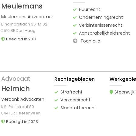
Meulemans
Huurrecht
Meulemans Advocatuur
Ondernemingsrecht
Binckhorstlaan 36-M102
Verbintenissenrecht
2516 BE Den Haag
Aansprakelijkheidsrecht
Beëdigd in 2017
Toon alle
Advocaat
Rechtsgebieden
Werkgebi
Helmich
Strafrecht
Steenwijk
Verdonk Advocaten
Verkeersrecht
K.R. Poststraat 80
Slachtofferrecht
8441 ER Heerenveen
Beëdigd in 2023