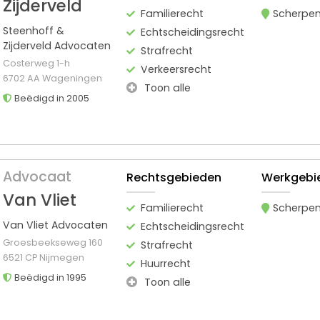
Zijderveld
Familierecht
Scherpen
Steenhoff &
Echtscheidingsrecht
Zijderveld Advocaten
Strafrecht
Costerweg 1-h
Verkeersrecht
6702 AA Wageningen
Toon alle
Beëdigd in 2005
Advocaat
Rechtsgebieden
Werkgebi
Van Vliet
Familierecht
Scherpen
Van Vliet Advocaten
Echtscheidingsrecht
Groesbeekseweg 160
Strafrecht
6521 CP Nijmegen
Huurrecht
Beëdigd in 1995
Toon alle