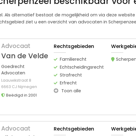
cherpenzeel beschikbaar voor 
kel. Als alternatief bestaat de mogelijkheid om via deze websi
chtsgebied ziet u een overzicht van advocaten in Scherpenzeel 
Advocaat
Rechtsgebieden
Werkgebi
Van de Velde
Familierecht
Scherpen
Goedrecht
Echtscheidingsrecht
Advocaten
Strafrecht
Laauwikstraat 8
Erfrecht
6663 CJ Nijmegen
Toon alle
Beëdigd in 2001
Advocaat
Rechtsgebieden
Werkgebi