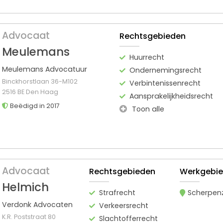
Advocaat
Rechtsgebieden
Meulemans
Huurrecht
Meulemans Advocatuur
Ondernemingsrecht
Binckhorstlaan 36-M102
Verbintenissenrecht
2516 BE Den Haag
Aansprakelijkheidsrecht
Beëdigd in 2017
Toon alle
Advocaat
Rechtsgebieden
Werkgebi
Helmich
Strafrecht
Scherpen
Verdonk Advocaten
Verkeersrecht
K.R. Poststraat 80
Slachtofferrecht