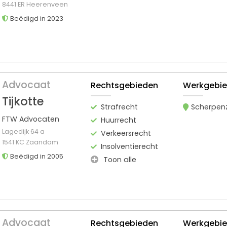
8441 ER Heerenveen
Beëdigd in 2023
Advocaat
Rechtsgebieden
Werkgebi
Tijkotte
Strafrecht
Scherpen
FTW Advocaten
Huurrecht
Lagedijk 64 a
Verkeersrecht
1541 KC Zaandam
Insolventierecht
Beëdigd in 2005
Toon alle
Advocaat
Rechtsgebieden
Werkgebi