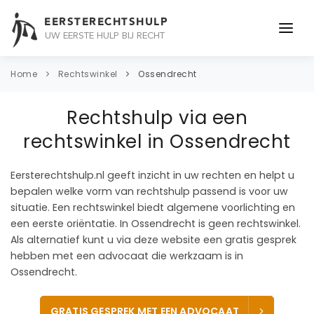
EERSTERECHTSHULP
UW EERSTE HULP BIJ RECHT
ONDERWERPEN
Home
Rechtswinkel
Ossendrecht
JURIDISCH ADVIES
Rechtshulp via een
ADVOCAAT
rechtswinkel in Ossendrecht
OVER ONS
Eersterechtshulp.nl geeft inzicht in uw rechten en helpt u
bepalen welke vorm van rechtshulp passend is voor uw
CONTACT
situatie. Een rechtswinkel biedt algemene voorlichting en
een eerste oriëntatie. In Ossendrecht is geen rechtswinkel.
Als alternatief kunt u via deze website een gratis gesprek
hebben met een advocaat die werkzaam is in
Ossendrecht.
GRATIS GESPREK MET EEN ADVOCAAT