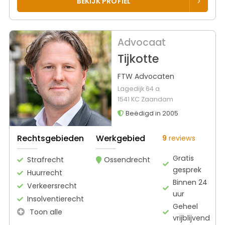
BEKIJK PROFIEL
Advocaat
Tijkotte
FTW Advocaten
Lagedijk 64 a
1541 KC Zaandam
Beëdigd in 2005
Rechtsgebieden
Werkgebied
9
reviews
Gratis
Strafrecht
Ossendrecht
gesprek
Huurrecht
Binnen 24
Verkeersrecht
uur
Insolventierecht
Geheel
Toon alle
vrijblijvend