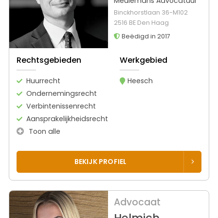
Meulemans Advocatuur
Binckhorstlaan 36-M102
2516 BE Den Haag
Beëdigd in 2017
Rechtsgebieden
Werkgebied
Huurrecht
Heesch
Ondernemingsrecht
Verbintenissenrecht
Aansprakelijkheidsrecht
Toon alle
BEKIJK PROFIEL
Advocaat
Helmich