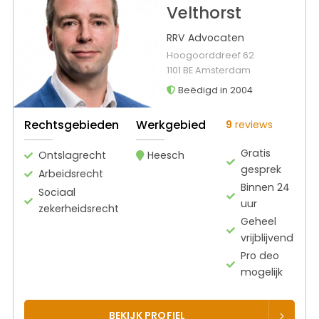
Velthorst
RRV Advocaten
Hoogoorddreef 62
1101 BE Amsterdam
Beëdigd in 2004
Rechtsgebieden
Werkgebied
9
reviews
Gratis
Ontslagrecht
Heesch
gesprek
Arbeidsrecht
Binnen 24
Sociaal
uur
zekerheidsrecht
Geheel
vrijblijvend
Pro deo
mogelijk
BEKIJK PROFIEL