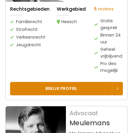
Rechtsgebieden
Werkgebied
5
reviews
Gratis
Familierecht
Heesch
gesprek
Strafrecht
Binnen 24
Verkeersrecht
uur
Jeugdrecht
Geheel
vrijblijvend
Pro deo
mogelijk
BEKIJK PROFIEL
Advocaat
Meulemans