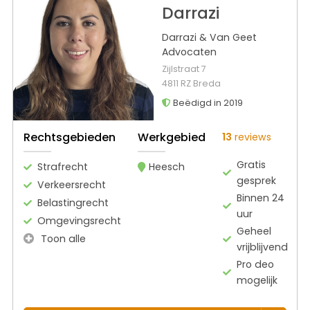
Darrazi
Darrazi & Van Geet
Advocaten
Zijlstraat 7
4811 RZ Breda
Beëdigd in 2019
Rechtsgebieden
Werkgebied
13
reviews
Gratis
Strafrecht
Heesch
gesprek
Verkeersrecht
Binnen 24
Belastingrecht
uur
Omgevingsrecht
Geheel
Toon alle
vrijblijvend
Pro deo
mogelijk