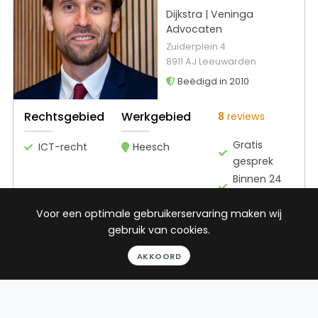
Dijkstra | Veninga
Advocaten
Zuiderplein 4
8911 AJ Leeuwarden
Beëdigd in 2010
Rechtsgebied
Werkgebied
8
reviews
Gratis
ICT-recht
Heesch
gesprek
Binnen 24
uur
Geheel
Voor een optimale gebruikerservaring maken wij
vrijblijvend
gebruik van cookies.
Pro deo
AKKOORD
mogelijk
BEKIJK PROFIEL