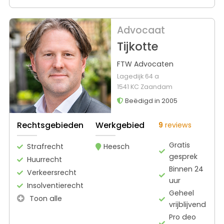
Advocaat
Tijkotte
FTW Advocaten
Lagedijk 64 a
1541 KC Zaandam
Beëdigd in 2005
Rechtsgebieden
Werkgebied
9
reviews
Gratis
Strafrecht
Heesch
gesprek
Huurrecht
Binnen 24
Verkeersrecht
uur
Insolventierecht
Geheel
Toon alle
vrijblijvend
Pro deo