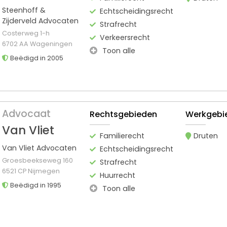
Steenhoff &
Echtscheidingsrecht
Zijderveld Advocaten
Strafrecht
Costerweg 1-h
Verkeersrecht
6702 AA Wageningen
Toon alle
Beëdigd in 2005
Advocaat
Rechtsgebieden
Werkgebi
Van Vliet
Familierecht
Druten
Van Vliet Advocaten
Echtscheidingsrecht
Groesbeekseweg 160
Strafrecht
6521 CP Nijmegen
Huurrecht
Beëdigd in 1995
Toon alle