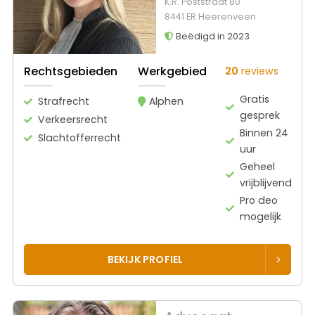
K.R. Poststraat 80
8441 ER Heerenveen
Beëdigd in 2023
Rechtsgebieden
Werkgebied
20
reviews
Gratis
Strafrecht
Alphen
gesprek
Verkeersrecht
Binnen 24
Slachtofferrecht
uur
Geheel
vrijblijvend
Pro deo
mogelijk
BEKIJK PROFIEL