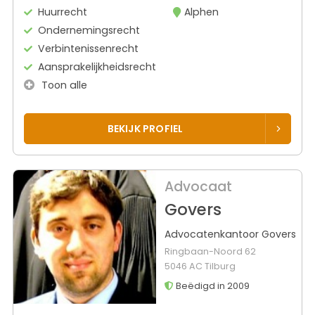
Huurrecht
Alphen
Ondernemingsrecht
Verbintenissenrecht
Aansprakelijkheidsrecht
Toon alle
BEKIJK PROFIEL
Advocaat
Govers
Advocatenkantoor Govers
Ringbaan-Noord 62
5046 AC Tilburg
Beëdigd in 2009