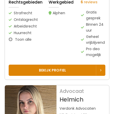
Rechtsgebieden
Werkgebied
6
reviews
Gratis
Strafrecht
Alphen
gesprek
Ontslagrecht
Binnen 24
Arbeidsrecht
uur
Huurrecht
Geheel
Toon alle
vrijblijvend
Pro deo
mogelijk
BEKIJK PROFIEL
Advocaat
Helmich
Verdonk Advocaten