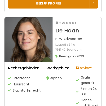
BEKIJK PROFIEL
Advocaat
De Haan
FTW Advocaten
Lagedijk 64 a
1541 KC Zaandam
Beëdigd in 2023
Rechtsgebieden
Werkgebied
13
reviews
Gratis
Strafrecht
Alphen
gesprek
Huurrecht
Binnen 24
Slachtofferrecht
uur
Geheel
vrijblijvend