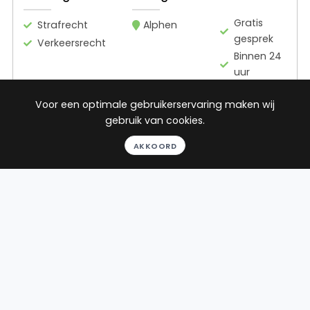
Gratis
Strafrecht
Alphen
gesprek
Verkeersrecht
Binnen 24
uur
Geheel
Voor een optimale gebruikerservaring maken wij
vrijblijvend
gebruik van cookies.
Pro deo
mogelijk
AKKOORD
BEKIJK PROFIEL
Advocaat
Dijkstra
Dijkstra | Veninga
Advocaten