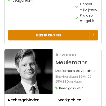
Jeugdrecht
Geheel
vrijblijvend
Pro deo
mogelijk
BEKIJK PROFIEL
Advocaat
Meulemans
Meulemans Advocatuur
Binckhorstlaan 36-M102
2516 BE Den Haag
Beëdigd in 2017
Rechtsgebieden
Werkgebied