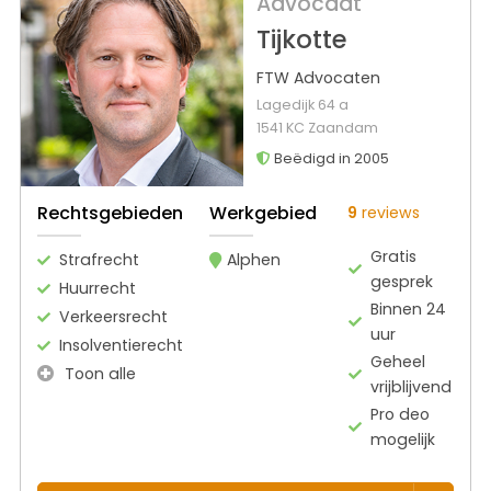
Advocaat
Tijkotte
FTW Advocaten
Lagedijk 64 a
1541 KC Zaandam
Beëdigd in 2005
Rechtsgebieden
Werkgebied
9
reviews
Gratis
Strafrecht
Alphen
gesprek
Huurrecht
Binnen 24
Verkeersrecht
uur
Insolventierecht
Geheel
Toon alle
vrijblijvend
Pro deo
mogelijk