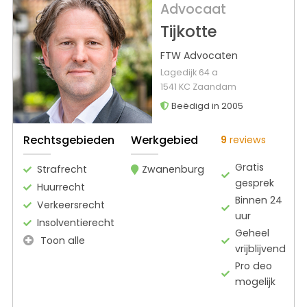
Advocaat
Tijkotte
FTW Advocaten
Lagedijk 64 a
1541 KC Zaandam
Beëdigd in 2005
Rechtsgebieden
Werkgebied
9
reviews
Gratis
Strafrecht
Zwanenburg
gesprek
Huurrecht
Binnen 24
Verkeersrecht
uur
Insolventierecht
Geheel
Toon alle
vrijblijvend
Pro deo
mogelijk