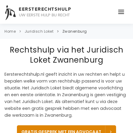
EERSTERECHTSHULP
UW EERSTE HULP BIJ RECHT
ONDERWERPEN
Home
Juridisch Loket
Zwanenburg
JURIDISCH ADVIES
Rechtshulp via het Juridisch
ADVOCAAT
Loket Zwanenburg
OVER ONS
Eersterechtshulp.nl geeft inzicht in uw rechten en helpt u
bepalen welke vorm van rechtshulp passend is voor uw
CONTACT
situatie. Het Juridisch Loket biedt algemene voorlichting
en een eerste oriëntatie. In Zwanenburg is geen vestiging
van het Juridisch Loket. Als alternatief kunt u via deze
website een gratis gesprek hebben met een advocaat
die werkzaam is in Zwanenburg.
GRATIS GESPREK MET EEN ADVOCAAT