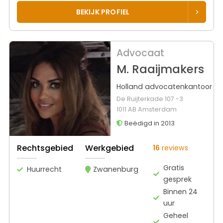
BEKIJK PROFIEL
Advocaat
M. Raaijmakers
Holland advocatenkantoor
De Ruijterkade 107 -3
1011 AB Amsterdam
Beëdigd in 2013
Rechtsgebied
Werkgebied
16
reviews
Gratis
Huurrecht
Zwanenburg
gesprek
Binnen 24
uur
Geheel