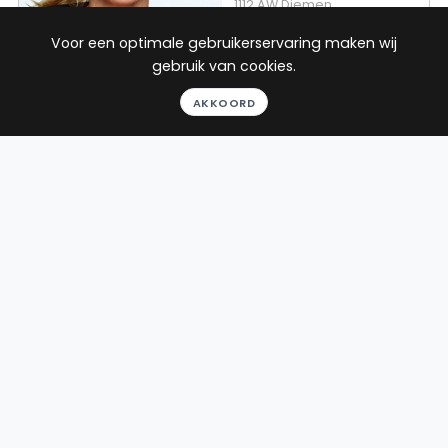
1112 AW Diemen
Beëdigd in 2006
Voor een optimale gebruikerservaring maken wij
gebruik van cookies.
Rechtsgebieden
Werkgebied
14
reviews
AKKOORD
Gratis
Strafrecht
Zwanenburg
gesprek
Huurrecht
Binnen 24
Verkeersrecht
uur
Jeugdrecht
Geheel
Toon alle
vrijblijvend
Pro deo
mogelijk
BEKIJK PROFIEL
Advocaat