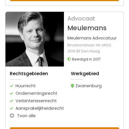
Advocaat
Meulemans
Meulemans Advocatuur
Binckhorstlaan 36-M102
2516 BE Den Haag
Beëdigd in 2017
Rechtsgebieden
Werkgebied
Huurrecht
Zwanenburg
Ondernemingsrecht
Verbintenissenrecht
Aansprakelijkheidsrecht
Toon alle