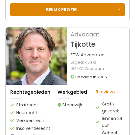
BEKIJK PROFIEL
Advocaat
Tijkotte
FTW Advocaten
Lagedijk 64 a
1541 KC Zaandam
Beëdigd in 2005
Rechtsgebieden
Werkgebied
9
reviews
Gratis
Strafrecht
Steenwijk
gesprek
Huurrecht
Binnen 24
Verkeersrecht
uur
Insolventierecht
Geheel