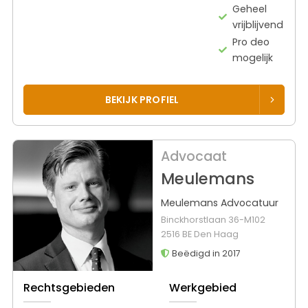
Geheel
vrijblijvend
Pro deo
mogelijk
BEKIJK PROFIEL
Advocaat
Meulemans
Meulemans Advocatuur
Binckhorstlaan 36-M102
2516 BE Den Haag
Beëdigd in 2017
Rechtsgebieden
Werkgebied