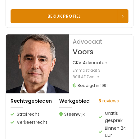
BEKIJK PROFIEL
Advocaat
Voors
CKV Advocaten
Emmastraat 3
8011 AE Zwolle
Beëdigd in 1991
Rechtsgebieden
Werkgebied
6
reviews
Gratis
Strafrecht
Steenwijk
gesprek
Verkeersrecht
Binnen 24
uur