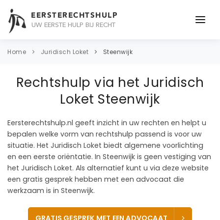
EERSTERECHTSHULP
UW EERSTE HULP BIJ RECHT
ONDERWERPEN
Home
Juridisch Loket
Steenwijk
JURIDISCH ADVIES
Rechtshulp via het Juridisch
ADVOCAAT
Loket Steenwijk
OVER ONS
Eersterechtshulp.nl geeft inzicht in uw rechten en helpt u
bepalen welke vorm van rechtshulp passend is voor uw
CONTACT
situatie. Het Juridisch Loket biedt algemene voorlichting
en een eerste oriëntatie. In Steenwijk is geen vestiging van
het Juridisch Loket. Als alternatief kunt u via deze website
een gratis gesprek hebben met een advocaat die
werkzaam is in Steenwijk.
GRATIS GESPREK MET EEN ADVOCAAT