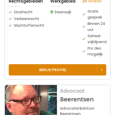
Rechtsgebieden
Werkgebied
20
reviews
Gratis
Strafrecht
Steenwijk
gesprek
Verkeersrecht
Binnen 24
Slachtofferrecht
uur
Geheel
vrijblijvend
Pro deo
mogelijk
BEKIJK PROFIEL
Advocaat
Beerentsen
Advocatenkantoor
Beerentsen