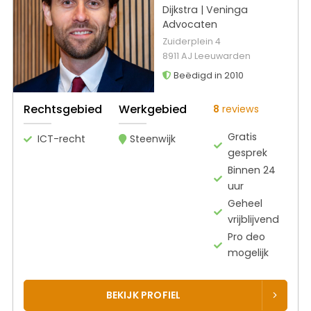
Dijkstra | Veninga
Advocaten
Zuiderplein 4
8911 AJ Leeuwarden
Beëdigd in 2010
Rechtsgebied
Werkgebied
8
reviews
Gratis
ICT-recht
Steenwijk
gesprek
Binnen 24
uur
Geheel
vrijblijvend
Pro deo
mogelijk
BEKIJK PROFIEL