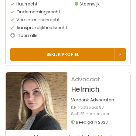
Huurrecht
Steenwijk
Ondernemingsrecht
Verbintenissenrecht
Aansprakelijkheidsrecht
Toon alle
BEKIJK PROFIEL
Advocaat
Helmich
Verdonk Advocaten
K.R. Poststraat 80
8441 ER Heerenveen
Beëdigd in 2023