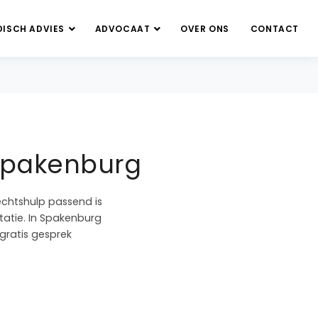
DISCH ADVIES
ADVOCAAT
OVER ONS
CONTACT
 Spakenburg
echtshulp passend is
ntatie. In Spakenburg
 gratis gesprek