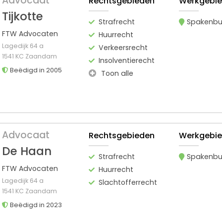
Advocaat
Rechtsgebieden
Werkgebi
Tijkotte
Strafrecht
Spakenbu
FTW Advocaten
Huurrecht
Lagedijk 64 a
Verkeersrecht
1541 KC Zaandam
Insolventierecht
Beëdigd in 2005
Toon alle
Advocaat
Rechtsgebieden
Werkgebi
De Haan
Strafrecht
Spakenbu
FTW Advocaten
Huurrecht
Lagedijk 64 a
Slachtofferrecht
1541 KC Zaandam
Beëdigd in 2023