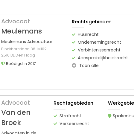
Advocaat
Rechtsgebieden
Meulemans
Huurrecht
Meulemans Advocatuur
Ondernemingsrecht
Binckhorstlaan 36-M102
Verbintenissenrecht
2516 BE Den Haag
Aansprakelijkheidsrecht
Beëdigd in 2017
Toon alle
Advocaat
Rechtsgebieden
Werkgebi
Van den
Strafrecht
Spakenbu
Broek
Verkeersrecht
Advocaten in de