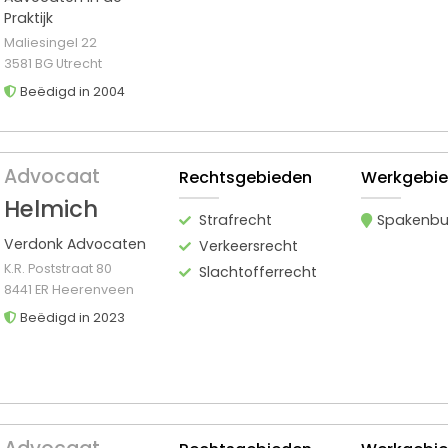
Praktijk
Maliesingel 22
3581 BG Utrecht
Beëdigd in 2004
Advocaat
Rechtsgebieden
Werkgebi
Helmich
Strafrecht
Spakenbu
Verdonk Advocaten
Verkeersrecht
K.R. Poststraat 80
Slachtofferrecht
8441 ER Heerenveen
Beëdigd in 2023