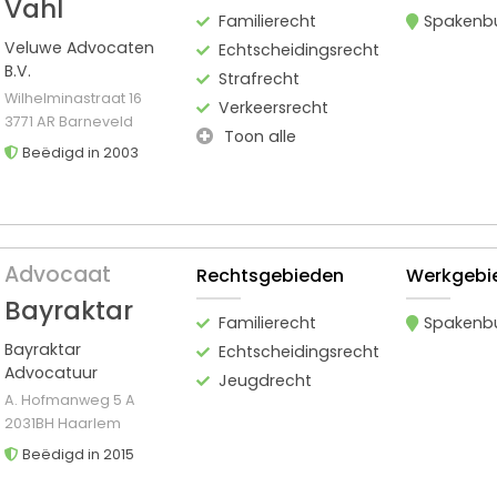
Vahl
Familierecht
Spakenb
Veluwe Advocaten
Echtscheidingsrecht
B.V.
Strafrecht
Wilhelminastraat 16
Verkeersrecht
3771 AR Barneveld
Toon alle
Beëdigd in 2003
Advocaat
Rechtsgebieden
Werkgebi
Bayraktar
Familierecht
Spakenb
Bayraktar
Echtscheidingsrecht
Advocatuur
Jeugdrecht
A. Hofmanweg 5 A
2031BH Haarlem
Beëdigd in 2015