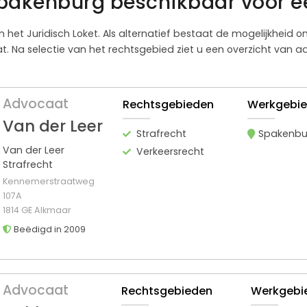
pakenburg beschikbaar voor ee
n het Juridisch Loket. Als alternatief bestaat de mogelijkheid 
 Na selectie van het rechtsgebied ziet u een overzicht van 
Advocaat
Rechtsgebieden
Werkgebi
Van der Leer
Strafrecht
Spakenbu
Van der Leer
Verkeersrecht
Strafrecht
Kennemerstraatweg
107A
1814 GE Alkmaar
Beëdigd in 2009
Advocaat
Rechtsgebieden
Werkgebi