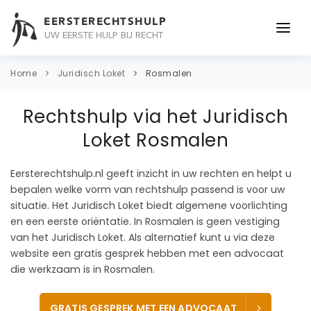
EERSTERECHTSHULP
UW EERSTE HULP BIJ RECHT
ONDERWERPEN
Home
Juridisch Loket
Rosmalen
JURIDISCH ADVIES
Rechtshulp via het Juridisch
ADVOCAAT
Loket Rosmalen
OVER ONS
Eersterechtshulp.nl geeft inzicht in uw rechten en helpt u
bepalen welke vorm van rechtshulp passend is voor uw
CONTACT
situatie. Het Juridisch Loket biedt algemene voorlichting
en een eerste oriëntatie. In Rosmalen is geen vestiging
van het Juridisch Loket. Als alternatief kunt u via deze
website een gratis gesprek hebben met een advocaat
die werkzaam is in Rosmalen.
GRATIS GESPREK MET EEN ADVOCAAT