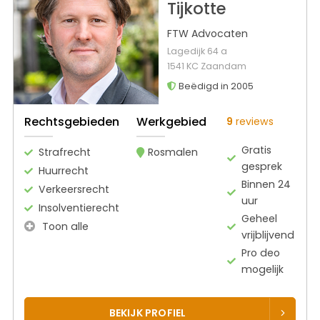
Tijkotte
FTW Advocaten
Lagedijk 64 a
1541 KC Zaandam
Beëdigd in 2005
Rechtsgebieden
Werkgebied
9
reviews
Gratis
Strafrecht
Rosmalen
gesprek
Huurrecht
Binnen 24
Verkeersrecht
uur
Insolventierecht
Geheel
Toon alle
vrijblijvend
Pro deo
mogelijk
BEKIJK PROFIEL