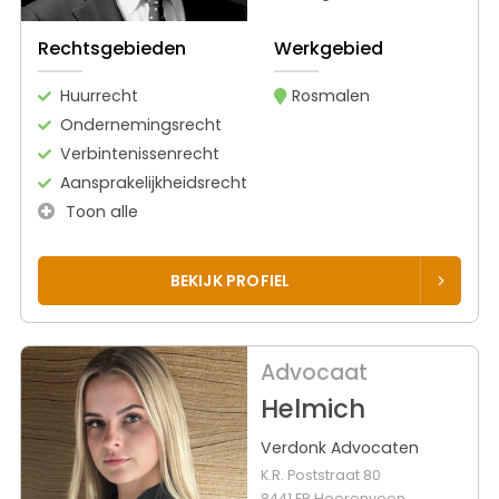
Rechtsgebieden
Werkgebied
Huurrecht
Rosmalen
Ondernemingsrecht
Verbintenissenrecht
Aansprakelijkheidsrecht
Toon alle
BEKIJK PROFIEL
Advocaat
Helmich
Verdonk Advocaten
K.R. Poststraat 80
8441 ER Heerenveen