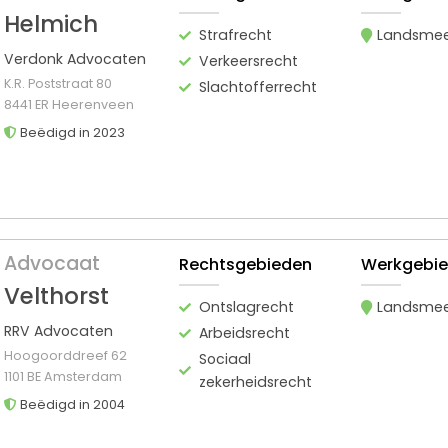
Helmich
Strafrecht
Landsme
Verdonk Advocaten
Verkeersrecht
K.R. Poststraat 80
Slachtofferrecht
8441 ER Heerenveen
Beëdigd in 2023
Advocaat
Rechtsgebieden
Werkgebi
Velthorst
Ontslagrecht
Landsme
RRV Advocaten
Arbeidsrecht
Hoogoorddreef 62
Sociaal
1101 BE Amsterdam
zekerheidsrecht
Beëdigd in 2004