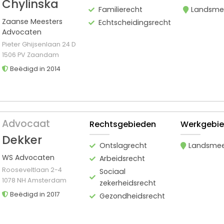
Chylinska
Familierecht
Landsme
Zaanse Meesters
Echtscheidingsrecht
Advocaten
Pieter Ghijsenlaan 24 D
1506 PV Zaandam
Beëdigd in 2014
Advocaat
Rechtsgebieden
Werkgebi
Dekker
Ontslagrecht
Landsme
WS Advocaten
Arbeidsrecht
Rooseveltlaan 2-4
Sociaal
1078 NH Amsterdam
zekerheidsrecht
Beëdigd in 2017
Gezondheidsrecht