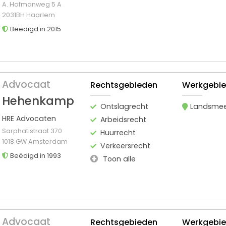
A. Hofmanweg 5 A
2031BH Haarlem
Beëdigd in 2015
Advocaat
Rechtsgebieden
Werkgebi
Hehenkamp
Ontslagrecht
Landsme
HRE Advocaten
Arbeidsrecht
Sarphatistraat 370
Huurrecht
1018 GW Amsterdam
Verkeersrecht
Beëdigd in 1993
Toon alle
Advocaat
Rechtsgebieden
Werkgebi