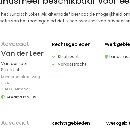
andsmeer beschikbaar voor ee
 het Juridisch Loket. Als alternatief bestaat de mogelijkheid o
ctie van het rechtsgebied ziet u een overzicht van advocaten
Advocaat
Rechtsgebieden
Werkgebi
Van der Leer
Strafrecht
Landsme
Van der Leer
Verkeersrecht
Strafrecht
Kennemerstraatweg
107A
1814 GE Alkmaar
Beëdigd in 2009
Advocaat
Rechtsgebieden
Werkgebi