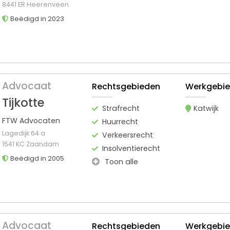
8441 ER Heerenveen
Beëdigd in 2023
Advocaat
Rechtsgebieden
Werkgebi
Tijkotte
Strafrecht
Katwijk
FTW Advocaten
Huurrecht
Lagedijk 64 a
Verkeersrecht
1541 KC Zaandam
Insolventierecht
Beëdigd in 2005
Toon alle
Advocaat
Rechtsgebieden
Werkgebi