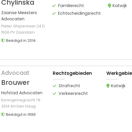
Chylinska
Familierecht
Katwijk
Zaanse Meesters
Echtscheidingsrecht
Advocaten
Pieter Ghijsenlaan 24 D
1506 PV Zaandam
Beëdigd in 2014
Advocaat
Rechtsgebieden
Werkgebi
Brouwer
Strafrecht
Katwijk
Hofstad Advocaten
Verkeersrecht
Koninginnegracht 78
2514 AH Den Haag
Beëdigd in 1999