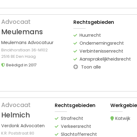
Advocaat
Rechtsgebieden
Meulemans
Huurrecht
Meulemans Advocatuur
Ondernemingsrecht
Binckhorstlaan 36-M102
Verbintenissenrecht
2516 BE Den Haag
Aansprakelijkheidsrecht
Beëdigd in 2017
Toon alle
Advocaat
Rechtsgebieden
Werkgebi
Helmich
Strafrecht
Katwijk
Verdonk Advocaten
Verkeersrecht
K.R. Poststraat 80
Slachtofferrecht