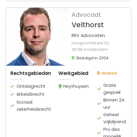
Advocaat
Velthorst
RRV Advocaten
Hoogoorddreef 62
1101 BE Amsterdam
Beëdigd in 2004
Rechtsgebieden
Werkgebied
9
reviews
Gratis
Ontslagrecht
Heythuysen
gesprek
Arbeidsrecht
Binnen 24
Sociaal
uur
zekerheidsrecht
Geheel
vrijblijvend
Pro deo
mogelijk