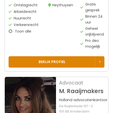
Gratis
Ontslagrecht
Heythuysen
gesprek
Arbeidsrecht
Binnen 24
Huurrecht
uur
Verkeersrecht
Geheel
Toon alle
vrijblijvend
Pro deo
mogelijk
BEKIJK PROFIEL
Advocaat
M. Raaijmakers
Holland advocatenkantoor
De Ruijterkade 107 -3
1011 AB Amsterdam