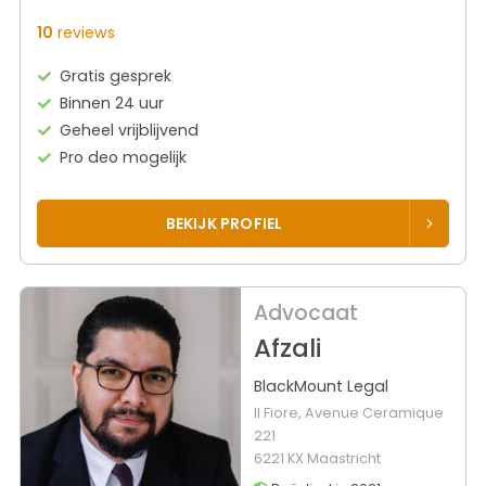
10
reviews
Gratis gesprek
Binnen 24 uur
Geheel vrijblijvend
Pro deo mogelijk
BEKIJK PROFIEL
Advocaat
Afzali
BlackMount Legal
Il Fiore, Avenue Ceramique
221
6221 KX Maastricht