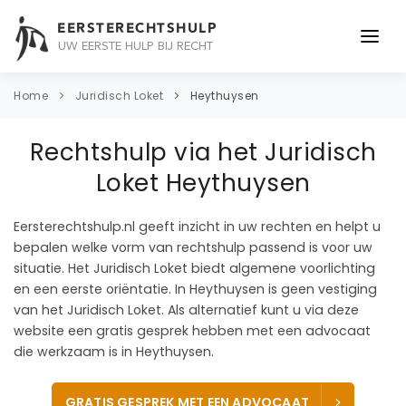
EERSTERECHTSHULP
UW EERSTE HULP BIJ RECHT
ONDERWERPEN
Home
Juridisch Loket
Heythuysen
JURIDISCH ADVIES
Rechtshulp via het Juridisch
ADVOCAAT
Loket Heythuysen
OVER ONS
Eersterechtshulp.nl geeft inzicht in uw rechten en helpt u
bepalen welke vorm van rechtshulp passend is voor uw
CONTACT
situatie. Het Juridisch Loket biedt algemene voorlichting
en een eerste oriëntatie. In Heythuysen is geen vestiging
van het Juridisch Loket. Als alternatief kunt u via deze
website een gratis gesprek hebben met een advocaat
die werkzaam is in Heythuysen.
GRATIS GESPREK MET EEN ADVOCAAT