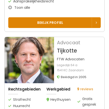
Aansprakelijkheidsrecht
Toon alle
BEKIJK PROFIEL
Advocaat
Tijkotte
FTW Advocaten
Lagedijk 64 a
1541 KC Zaandam
Beëdigd in 2005
Rechtsgebieden
Werkgebied
9
reviews
Gratis
Strafrecht
Heythuysen
gesprek
Huurrecht