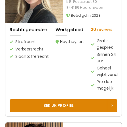
K.R. Poststraat 80
8441 ER Heerenveen
Beëdigd in 2023
Rechtsgebieden
Werkgebied
20
reviews
Gratis
Strafrecht
Heythuysen
gesprek
Verkeersrecht
Binnen 24
Slachtofferrecht
uur
Geheel
vrijblijvend
Pro deo
mogelijk
BEKIJK PROFIEL