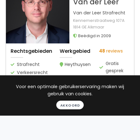
Van der Leer
Van der Leer Strafrecht
Kennemerstraatweg 107A
1814 GE Alkmaar
Beëdigd in 2009
Rechtsgebieden
Werkgebied
48
reviews
Gratis
Strafrecht
Heythuysen
gesprek
Verkeersrecht
Binnen 24
uur
Voor een optimale gebruikerservaring maken wij
Geheel
gebruik van cookies.
vrijblijvend
AKKOORD
Pro deo
mogelijk
BEKIJK PROFIEL