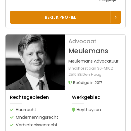
BEKIJK PROFIEL
Advocaat
Meulemans
Meulemans Advocatuur
Binckhorstlaan 36-M102
2516 BE Den Haag
Beëdigd in 2017
Rechtsgebieden
Werkgebied
Huurrecht
Heythuysen
Ondernemingsrecht
Verbintenissenrecht