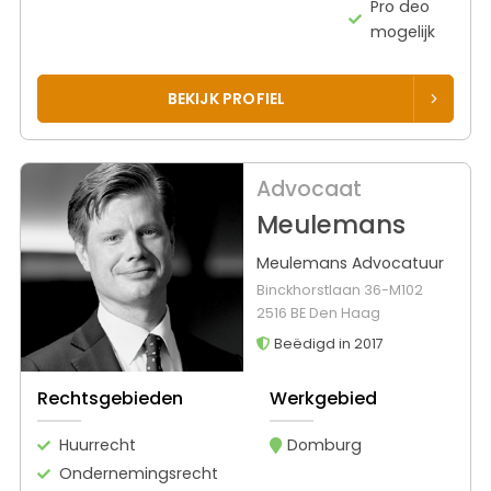
Pro deo
mogelijk
BEKIJK PROFIEL
Advocaat
Meulemans
Meulemans Advocatuur
Binckhorstlaan 36-M102
2516 BE Den Haag
Beëdigd in 2017
Rechtsgebieden
Werkgebied
Huurrecht
Domburg
Ondernemingsrecht