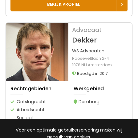
BEKIJK PROFIEL
Advocaat
Dekker
WS Advocaten
Rooseveltlaan 2-4
1078 NH Amsterdam
Beëdigd in 2017
Rechtsgebieden
Werkgebied
Ontslagrecht
Domburg
Arbeidsrecht
Sociaal
zekerheidsrecht
Voor een optimale gebruikerservaring maken wij
Gezondheidsrecht
gebruik van cookies.