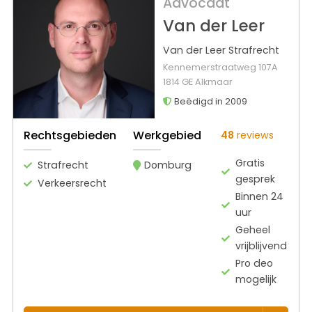
Advocaat
Van der Leer
Van der Leer Strafrecht
Kennemerstraatweg 107A
1814 GE Alkmaar
Beëdigd in 2009
Rechtsgebieden
Werkgebied
48
reviews
Gratis
Strafrecht
Domburg
gesprek
Verkeersrecht
Binnen 24
uur
Geheel
vrijblijvend
Pro deo
mogelijk