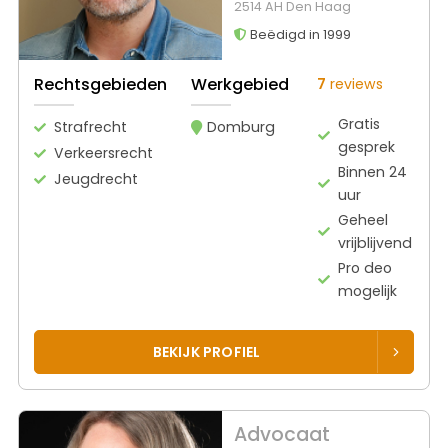
2514 AH Den Haag
Beëdigd in 1999
Rechtsgebieden
Werkgebied
7
reviews
Gratis
Strafrecht
Domburg
gesprek
Verkeersrecht
Binnen 24
Jeugdrecht
uur
Geheel
vrijblijvend
Pro deo
mogelijk
BEKIJK PROFIEL
Advocaat