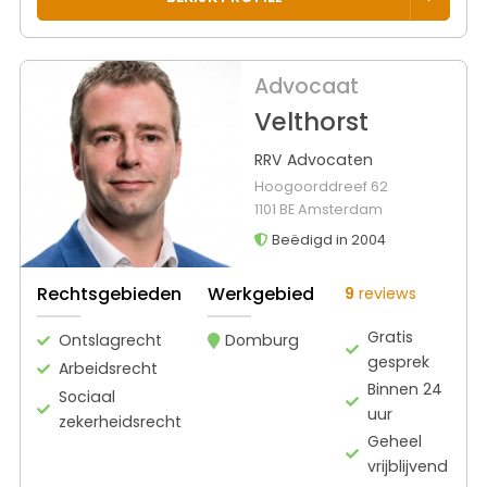
Advocaat
Velthorst
RRV Advocaten
Hoogoorddreef 62
1101 BE Amsterdam
Beëdigd in 2004
Rechtsgebieden
Werkgebied
9
reviews
Gratis
Ontslagrecht
Domburg
gesprek
Arbeidsrecht
Binnen 24
Sociaal
uur
zekerheidsrecht
Geheel
vrijblijvend