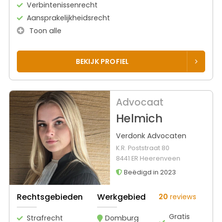
Verbintenissenrecht
Aansprakelijkheidsrecht
Toon alle
BEKIJK PROFIEL
Advocaat
Helmich
Verdonk Advocaten
K.R. Poststraat 80
8441 ER Heerenveen
Beëdigd in 2023
Rechtsgebieden
Werkgebied
20
reviews
Gratis
Strafrecht
Domburg