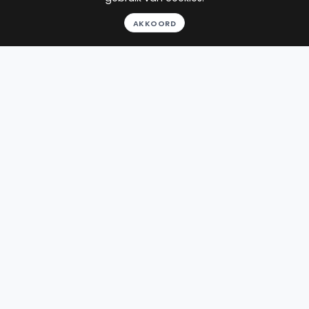
22
reviews
AKKOORD
Gratis gesprek
Binnen 24 uur
Geheel vrijblijvend
Pro deo mogelijk
BEKIJK PROFIEL
Advocaat
Eisenberger
HRE Advocaten
Sarphatistraat 370
1018 GW Amsterdam
Beëdigd in 2013