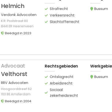
Helmich
Strafrecht
Bussum
Verdonk Advocaten
Verkeersrecht
K.R. Poststraat 80
Slachtofferrecht
8441 ER Heerenveen
Beëdigd in 2023
Advocaat
Rechtsgebieden
Werkgebi
Velthorst
Ontslagrecht
Bussum
RRV Advocaten
Arbeidsrecht
Hoogoorddreef 62
Sociaal
1101 BE Amsterdam
zekerheidsrecht
Beëdigd in 2004