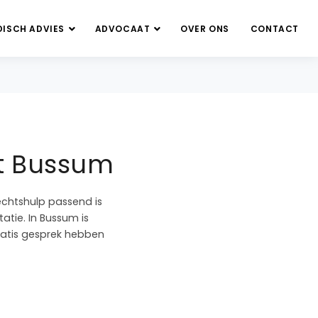
DISCH ADVIES
ADVOCAAT
OVER ONS
CONTACT
et Bussum
echtshulp passend is
atie. In Bussum is
gratis gesprek hebben