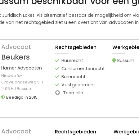
ussum beschikbaar voor een g
t Juridisch Loket. Als alternatief bestaat de mogelijkheid om v
e van het rechtsgebied ziet u een overzicht van advocaten in 
Advocaat
Rechtsgebieden
Werkgebi
Beukers
Huurrecht
Bussum
Hamer Advocaten
Consumentenrecht
Nieuwe ’s-
Burenrecht
Gravelandseweg 5-1
Vastgoedrecht
1405 HJ Bussum
Toon alle
Beëdigd in 2015
Advocaat
Rechtsgebieden
Werkgebi