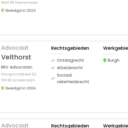
8441 ER Heerenveen
Beëdigd in 2023
Advocaat
Rechtsgebieden
Werkgebi
Velthorst
Ontslagrecht
Burgh
RRV Advocaten
Arbeidsrecht
Hoogoorddreef 62
Sociaal
1101 BE Amsterdam
zekerheidsrecht
Beëdigd in 2004
Advocaat
Rechtsgebieden
Werkgebi