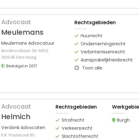
Advocaat
Rechtsgebieden
Meulemans
Huurrecht
Meulemans Advocatuur
Ondernemingsrecht
Binckhorstlaan 36-M102
Verbintenissenrecht
2516 BE Den Haag
Aansprakelijkheidsrecht
Beëdigd in 2017
Toon alle
Advocaat
Rechtsgebieden
Werkgebi
Helmich
Strafrecht
Burgh
Verdonk Advocaten
Verkeersrecht
K.R. Poststraat 80
Slachtofferrecht