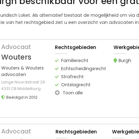
urgh beschikbaar voor een grat
 Juridisch Loket. Als alternatief bestaat de mogelijkheid om via
 van het rechtsgebied ziet u een overzicht van advocaten in 
Advocaat
Rechtsgebieden
Werkgebi
Wouters
Familierecht
Burgh
Wouters & Wouters
Echtscheidingsrecht
advocaten
Strafrecht
Lange Noordstraat 29
Ontslagrecht
4331 CB Middelburg
Toon alle
Beëdigd in 2012
Advocaat
Rechtsgebieden
Werkgebi