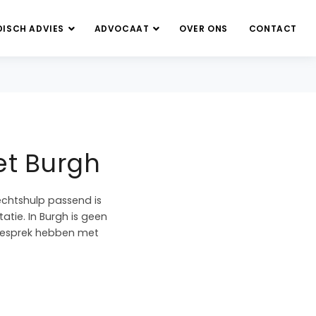
DISCH ADVIES
ADVOCAAT
OVER ONS
CONTACT
et Burgh
echtshulp passend is
atie. In Burgh is geen
s gesprek hebben met