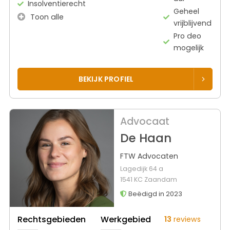
Insolventierecht
Geheel
Toon alle
vrijblijvend
Pro deo
mogelijk
BEKIJK PROFIEL
Advocaat
De Haan
FTW Advocaten
Lagedijk 64 a
1541 KC Zaandam
Beëdigd in 2023
Rechtsgebieden
Werkgebied
13
reviews