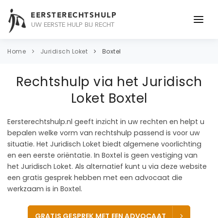
EERSTERECHTSHULP
UW EERSTE HULP BIJ RECHT
ONDERWERPEN
Home
Juridisch Loket
Boxtel
JURIDISCH ADVIES
Rechtshulp via het Juridisch
ADVOCAAT
Loket Boxtel
OVER ONS
Eersterechtshulp.nl geeft inzicht in uw rechten en helpt u
bepalen welke vorm van rechtshulp passend is voor uw
CONTACT
situatie. Het Juridisch Loket biedt algemene voorlichting
en een eerste oriëntatie. In Boxtel is geen vestiging van
het Juridisch Loket. Als alternatief kunt u via deze website
een gratis gesprek hebben met een advocaat die
werkzaam is in Boxtel.
GRATIS GESPREK MET EEN ADVOCAAT