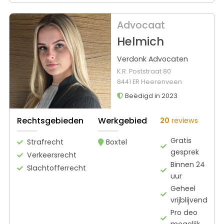
Advocaat
Helmich
Verdonk Advocaten
K.R. Poststraat 80
8441 ER Heerenveen
Beëdigd in 2023
Rechtsgebieden
Werkgebied
20
reviews
Gratis
Strafrecht
Boxtel
gesprek
Verkeersrecht
Binnen 24
Slachtofferrecht
uur
Geheel
vrijblijvend
Pro deo
mogelijk