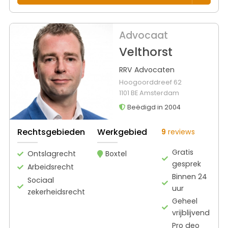
Advocaat
Velthorst
RRV Advocaten
Hoogoorddreef 62
1101 BE Amsterdam
Beëdigd in 2004
Rechtsgebieden
Werkgebied
9
reviews
Gratis
Ontslagrecht
Boxtel
gesprek
Arbeidsrecht
Binnen 24
Sociaal
uur
zekerheidsrecht
Geheel
vrijblijvend
Pro deo