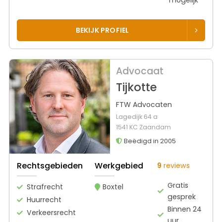
BEKIJK PROFIEL
Advocaat
Tijkotte
FTW Advocaten
Lagedijk 64 a
1541 KC Zaandam
Beëdigd in 2005
Rechtsgebieden
Werkgebied
9
reviews
Gratis
Strafrecht
Boxtel
gesprek
Huurrecht
Binnen 24
Verkeersrecht
uur