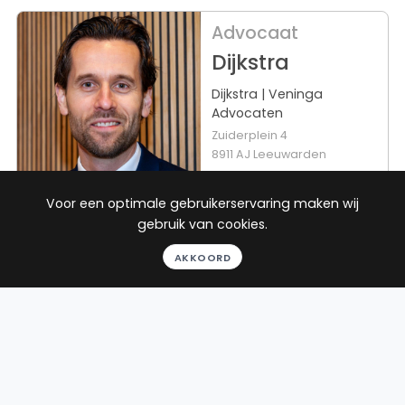
Advocaat
Dijkstra
Dijkstra | Veninga
Advocaten
Zuiderplein 4
8911 AJ Leeuwarden
Beëdigd in 2010
Voor een optimale gebruikerservaring maken wij
Rechtsgebied
Werkgebied
8
reviews
gebruik van cookies.
AKKOORD
Gratis
ICT-recht
Boxtel
gesprek
Binnen 24
uur
Geheel
vrijblijvend
Pro deo