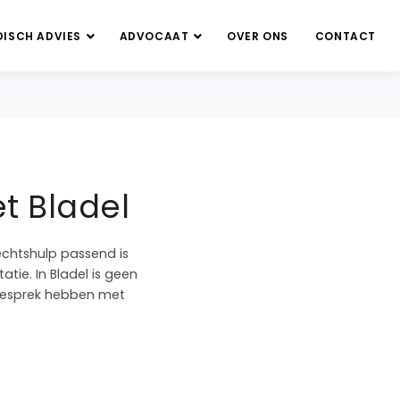
DISCH ADVIES
ADVOCAAT
OVER ONS
CONTACT
et Bladel
echtshulp passend is
atie. In Bladel is geen
s gesprek hebben met