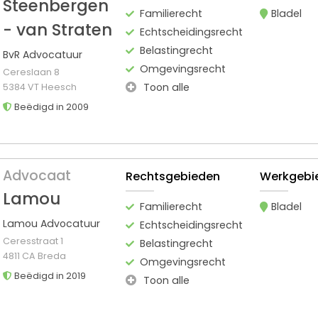
Steenbergen
Familierecht
Bladel
- van Straten
Echtscheidingsrecht
Belastingrecht
BvR Advocatuur
Omgevingsrecht
Cereslaan 8
Toon alle
5384 VT Heesch
Beëdigd in 2009
Advocaat
Rechtsgebieden
Werkgebi
Lamou
Familierecht
Bladel
Lamou Advocatuur
Echtscheidingsrecht
Ceresstraat 1
Belastingrecht
4811 CA Breda
Omgevingsrecht
Beëdigd in 2019
Toon alle