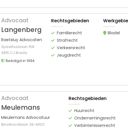
Advocaat
Rechtsgebieden
Werkgebi
Langenberg
Familierecht
Bladel
Raetsluy Advocaten
Strafrecht
Speelhuislaan 158
Verkeersrecht
4815 CJ Breda
Jeugdrecht
Beëdigd in 1994
Advocaat
Rechtsgebieden
Meulemans
Huurrecht
Meulemans Advocatuur
Ondernemingsrecht
Binckhorstlaan 36-M102
Verbintenissenrecht