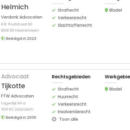
Helmich
Strafrecht
Bladel
Verdonk Advocaten
Verkeersrecht
K.R. Poststraat 80
Slachtofferrecht
8441 ER Heerenveen
Beëdigd in 2023
Advocaat
Rechtsgebieden
Werkgebi
Tijkotte
Strafrecht
Bladel
FTW Advocaten
Huurrecht
Lagedijk 64 a
Verkeersrecht
1541 KC Zaandam
Insolventierecht
Beëdigd in 2005
Toon alle