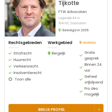
Tijkotte
FTW Advocaten
Lagedijk 64 a
1541 KC Zaandam
Beëdigd in 2005
Rechtsgebieden
Werkgebied
9
reviews
Gratis
Strafrecht
Bergeijk
gesprek
Huurrecht
Binnen 24
Verkeersrecht
uur
Insolventierecht
Geheel
Toon alle
vrijblijvend
Pro deo
mogelijk
BEKIJK PROFIEL