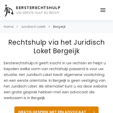
EERSTERECHTSHULP
UW EERSTE HULP BIJ RECHT
ONDERWERPEN
Home
Juridisch Loket
Bergeijk
JURIDISCH ADVIES
Rechtshulp via het Juridisch
ADVOCAAT
Loket Bergeijk
OVER ONS
Eersterechtshulp.nl geeft inzicht in uw rechten en helpt u
bepalen welke vorm van rechtshulp passend is voor uw
CONTACT
situatie. Het Juridisch Loket biedt algemene voorlichting
en een eerste oriëntatie. In Bergeijk is geen vestiging van
het Juridisch Loket. Als alternatief kunt u via deze website
een gratis gesprek hebben met een advocaat die
werkzaam is in Bergeijk.
GRATIS GESPREK MET EEN ADVOCAAT