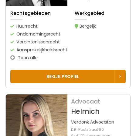
Rechtsgebieden
Werkgebied
Huurrecht
Bergeijk
Ondernemingsrecht
Verbintenissenrecht
Aansprakelijkheidsrecht
Toon alle
BEKIJK PROFIEL
Advocaat
Helmich
Verdonk Advocaten
K.R. Poststraat 80
8441 ER Heerenveen