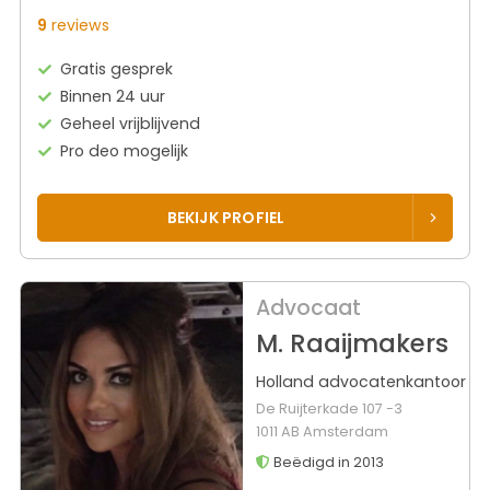
9
reviews
Gratis gesprek
Binnen 24 uur
Geheel vrijblijvend
Pro deo mogelijk
BEKIJK PROFIEL
Advocaat
M. Raaijmakers
Holland advocatenkantoor
De Ruijterkade 107 -3
1011 AB Amsterdam
Beëdigd in 2013