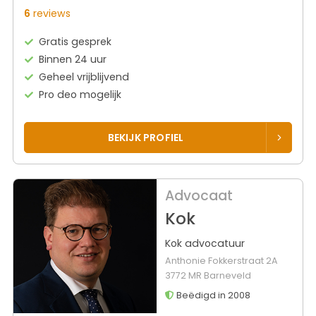
6
reviews
Gratis gesprek
Binnen 24 uur
Geheel vrijblijvend
Pro deo mogelijk
BEKIJK PROFIEL
Advocaat
Kok
Kok advocatuur
Anthonie Fokkerstraat 2A
3772 MR Barneveld
Beëdigd in 2008