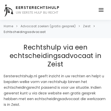
EERSTERECHTSHULP
UW EERSTE HULP BIJ RECHT
ONDERWERPEN
Home
Advocaat zoeken (gratis gesprek)
Zeist
Echtscheidingsadvocaat
JURIDISCH ADVIES
Rechtshulp via een
ADVOCAAT
echtscheidingsadvocaat in
OVER ONS
Zeist
CONTACT
Eersterechtshulp.nl geeft inzicht in uw rechten en helpt u
bepalen welke vorm van rechtshulp binnen het
echtscheidingsrecht passend is voor uw situatie. Indien
gewenst kunt u via deze website een gratis gesprek
hebben met een echtscheidingsadvocaat die werkzaam
is in Zeist.