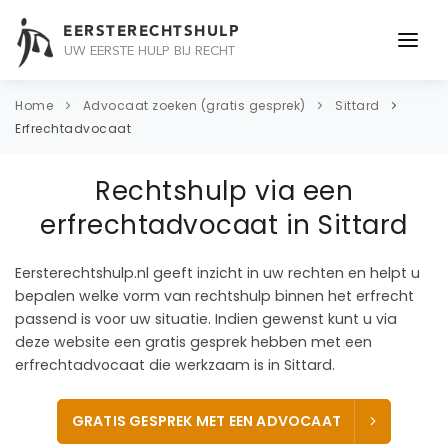
EERSTERECHTSHULP
UW EERSTE HULP BIJ RECHT
ONDERWERPEN
Home
Advocaat zoeken (gratis gesprek)
Sittard
Erfrechtadvocaat
JURIDISCH ADVIES
Rechtshulp via een
ADVOCAAT
erfrechtadvocaat in Sittard
OVER ONS
Eersterechtshulp.nl geeft inzicht in uw rechten en helpt u
CONTACT
bepalen welke vorm van rechtshulp binnen het erfrecht
passend is voor uw situatie. Indien gewenst kunt u via
deze website een gratis gesprek hebben met een
erfrechtadvocaat die werkzaam is in Sittard.
GRATIS GESPREK MET EEN ADVOCAAT