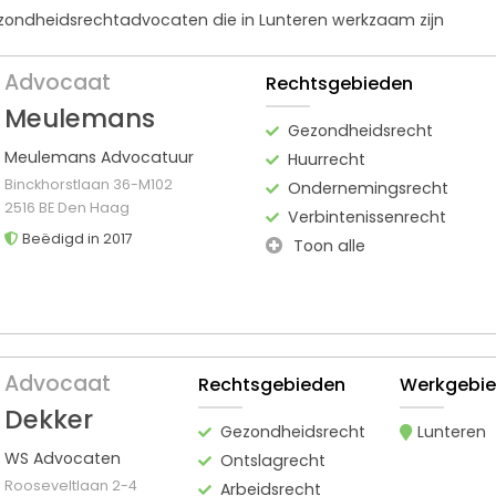
gezondheidsrechtadvocaten die in Lunteren werkzaam zijn
Advocaat
Rechtsgebieden
Meulemans
Gezondheidsrecht
Meulemans Advocatuur
Huurrecht
Binckhorstlaan 36-M102
Ondernemingsrecht
2516 BE Den Haag
Verbintenissenrecht
Beëdigd in 2017
Toon alle
Advocaat
Rechtsgebieden
Werkgebi
Dekker
Gezondheidsrecht
Lunteren
WS Advocaten
Ontslagrecht
Rooseveltlaan 2-4
Arbeidsrecht