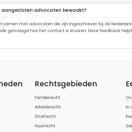
de aangesloten advocaten bewaakt?
tend samen met advocaten die zijn ingeschreven bij de Nederla
de gevraagd hoe het contact is ervaren. Deze feedback help
kheden
Rechtsgebieden
E
Familierecht
Ov
Arbeidsrecht
In
Strafrecht
Kwa
Huurrecht
Sa