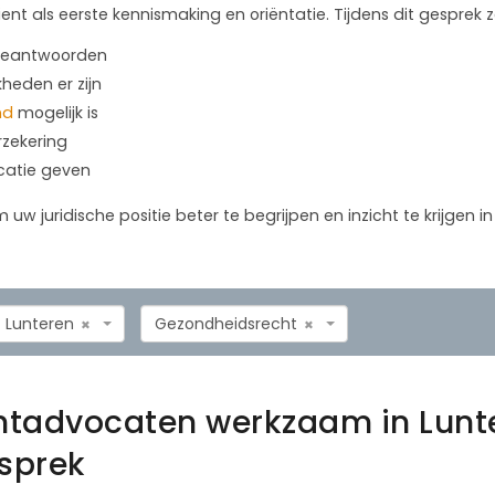
ient als eerste kennismaking en oriëntatie. Tijdens dit gesprek
 beantwoorden
kheden er zijn
nd
mogelijk is
rzekering
icatie geven
m uw juridische positie beter te begrijpen en inzicht te krijgen 
Lunteren
Gezondheidsrecht
×
×
htadvocaten werkzaam in Lunt
esprek