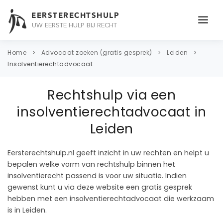
EERSTERECHTSHULP
UW EERSTE HULP BIJ RECHT
ONDERWERPEN
Home
Advocaat zoeken (gratis gesprek)
Leiden
Insolventierechtadvocaat
JURIDISCH ADVIES
Rechtshulp via een
ADVOCAAT
insolventierechtadvocaat in
OVER ONS
Leiden
CONTACT
Eersterechtshulp.nl geeft inzicht in uw rechten en helpt u
bepalen welke vorm van rechtshulp binnen het
insolventierecht passend is voor uw situatie. Indien
gewenst kunt u via deze website een gratis gesprek
hebben met een insolventierechtadvocaat die werkzaam
is in Leiden.