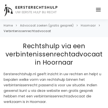
EERSTERECHTSHULP
UW EERSTE HULP BIJ RECHT
ONDERWERPEN
Home
Advocaat zoeken (gratis gesprek)
Hoornaar
Verbintenissenrechtadvocaat
JURIDISCH ADVIES
Rechtshulp via een
ADVOCAAT
verbintenissenrechtadvocaat
OVER ONS
in Hoornaar
CONTACT
Eersterechtshulp.nl geeft inzicht in uw rechten en helpt u
bepalen welke vorm van rechtshulp binnen het
verbintenissenrecht passend is voor uw situatie. Indien
gewenst kunt u via deze website een gratis gesprek
hebben met een verbintenissenrechtadvocaat die
werkzaam is in Hoornaar.