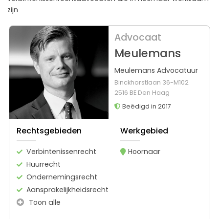
zijn
Advocaat
Meulemans
Meulemans Advocatuur
Binckhorstlaan 36-M102
2516 BE Den Haag
Beëdigd in 2017
Rechtsgebieden
Werkgebied
Verbintenissenrecht
Hoornaar
Huurrecht
Ondernemingsrecht
Aansprakelijkheidsrecht
Toon alle