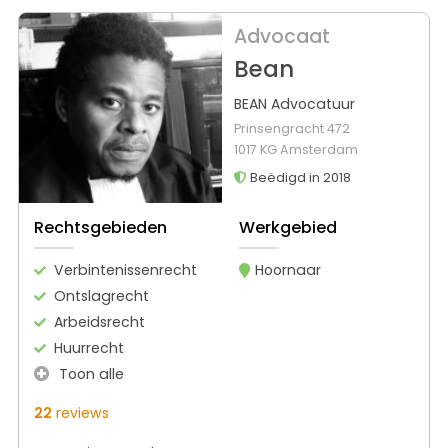
Advocaat
Bean
BEAN Advocatuur
Prinsengracht 472
1017 KG Amsterdam
Beëdigd in 2018
Rechtsgebieden
Werkgebied
Verbintenissenrecht
Hoornaar
Ontslagrecht
Arbeidsrecht
Huurrecht
Toon alle
22
reviews