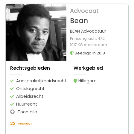
Advocaat
Bean
BEAN Advocatuur
Prinsengracht 472
1017 KG Amsterdam
Beëdigd in 2018
Rechtsgebieden
Werkgebied
Aansprakelijkheidsrecht
Hillegom
Ontslagrecht
Arbeidsrecht
Huurrecht
Toon alle
22
reviews