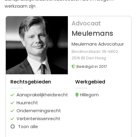
werkzaam zijn
Advocaat
Meulemans
Meulemans Advocatuur
Binckhorstlaan 36-M102
2516 BE Den Haag
Beëdigd in 2017
Rechtsgebieden
Werkgebied
Aansprakelijkheidsrecht
Hillegom
Huurrecht
Ondernemingsrecht
Verbintenissenrecht
Toon alle