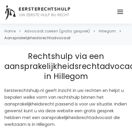
EERSTERECHTSHULP
UW EERSTE HULP BIJ RECHT
ONDERWERPEN
Home
Advocaat zoeken (gratis gesprek)
Hillegom
Aansprakelijkheidsrechtadvocaat
JURIDISCH ADVIES
Rechtshulp via een
ADVOCAAT
aansprakelijkheidsrechtadvoca
OVER ONS
in Hillegom
CONTACT
Eersterechtshulp.nl geeft inzicht in uw rechten en helpt u
bepalen welke vorm van rechtshulp binnen het
aansprakelijkheidsrecht passend is voor uw situatie. Indien
gewenst kunt u via deze website een gratis gesprek
hebben met een aansprakelijkheidsrechtadvocaat die
werkzaam is in Hillegom.