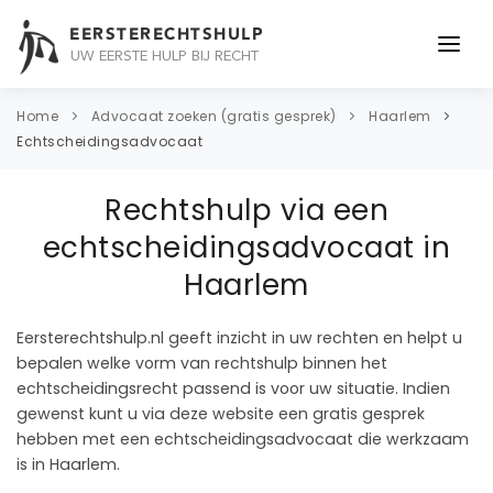
EERSTERECHTSHULP
UW EERSTE HULP BIJ RECHT
ONDERWERPEN
Home
Advocaat zoeken (gratis gesprek)
Haarlem
Echtscheidingsadvocaat
JURIDISCH ADVIES
Rechtshulp via een
ADVOCAAT
echtscheidingsadvocaat in
OVER ONS
Haarlem
CONTACT
Eersterechtshulp.nl geeft inzicht in uw rechten en helpt u
bepalen welke vorm van rechtshulp binnen het
echtscheidingsrecht passend is voor uw situatie. Indien
gewenst kunt u via deze website een gratis gesprek
hebben met een echtscheidingsadvocaat die werkzaam
is in Haarlem.