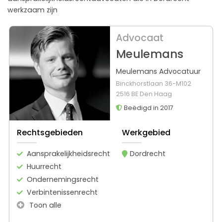
werkzaam zijn
Advocaat
Meulemans
Meulemans Advocatuur
Binckhorstlaan 36-M102
2516 BE Den Haag
Beëdigd in 2017
Rechtsgebieden
Werkgebied
Aansprakelijkheidsrecht
Dordrecht
Huurrecht
Ondernemingsrecht
Verbintenissenrecht
Toon alle