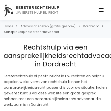
EERSTERECHTSHULP
UW EERSTE HULP BIJ RECHT
ONDERWERPEN
Home
Advocaat zoeken (gratis gesprek)
Dordrecht
Aansprakelijkheidsrechtadvocaat
JURIDISCH ADVIES
Rechtshulp via een
ADVOCAAT
aansprakelijkheidsrechtadvoca
OVER ONS
in Dordrecht
CONTACT
Eersterechtshulp.nl geeft inzicht in uw rechten en helpt u
bepalen welke vorm van rechtshulp binnen het
aansprakelijkheidsrecht passend is voor uw situatie. Indien
gewenst kunt u via deze website een gratis gesprek
hebben met een aansprakelijkheidsrechtadvocaat die
werkzaam is in Dordrecht.