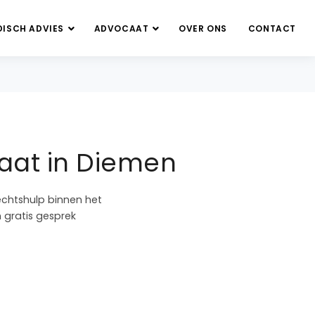
DISCH ADVIES
ADVOCAAT
OVER ONS
CONTACT
aat in Diemen
echtshulp binnen het
n gratis gesprek