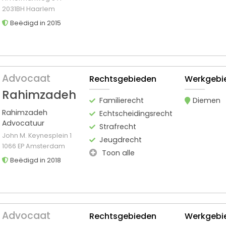
2031BH Haarlem
Beëdigd in 2015
Advocaat
Rechtsgebieden
Werkgebi
Rahimzadeh
Familierecht
Diemen
Rahimzadeh
Echtscheidingsrecht
Advocatuur
Strafrecht
John M. Keynesplein 1
Jeugdrecht
1066 EP Amsterdam
Toon alle
Beëdigd in 2018
Advocaat
Rechtsgebieden
Werkgebi