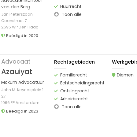
Advocatenkantoor
Huurrecht
van den Berg
Toon alle
Jan Pieterszoon
Coenstraat 7
2595 WP Den Haag
Beëdigd in 2020
Advocaat
Rechtsgebieden
Werkgebi
Azauiyat
Familierecht
Diemen
Mokum Advocatuur
Echtscheidingsrecht
John M. Keynesplein 1
Ontslagrecht
27
Arbeidsrecht
1066 EP Amsterdam
Toon alle
Beëdigd in 2023