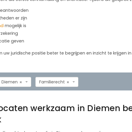
 beantwoorden
kheden er zijn
nd
mogelijk is
rzekering
icatie geven
m uw juridische positie beter te begrijpen en inzicht te krijgen 
Diemen
Familierecht
×
×
vocaten werkzaam in Diemen b
k