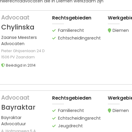
amilierechtadvocaten die in Diemen werkzaam zijn
Advocaat
Rechtsgebieden
Werkgebi
Chylinska
Familierecht
Diemen
Zaanse Meesters
Echtscheidingsrecht
Advocaten
Pieter Ghijsenlaan 24 D
1506 PV Zaandam
Beëdigd in 2014
Advocaat
Rechtsgebieden
Werkgebi
Bayraktar
Familierecht
Diemen
Bayraktar
Echtscheidingsrecht
Advocatuur
Jeugdrecht
A. Hofmanweg 5 A