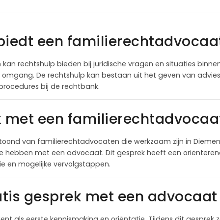
biedt een familierechtadvocaa
n
kan rechtshulp bieden bij juridische vragen en situaties binnen
n omgang. De rechtshulp kan bestaan uit het geven van advies,
procedures bij de rechtbank.
k met een familierechtadvocaa
toond van familierechtadvocaten die werkzaam zijn in Diemen
te hebben met een advocaat. Dit gesprek heeft een oriëntere
itie en mogelijke vervolgstappen.
tis gesprek met een advocaat 
ient als eerste kennismaking en oriëntatie. Tijdens dit gesprek