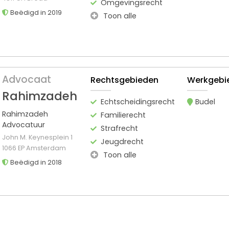
Omgevingsrecht
Beëdigd in 2019
Toon alle
Advocaat
Rechtsgebieden
Werkgebi
Rahimzadeh
Echtscheidingsrecht
Budel
Rahimzadeh
Familierecht
Advocatuur
Strafrecht
John M. Keynesplein 1
Jeugdrecht
1066 EP Amsterdam
Toon alle
Beëdigd in 2018