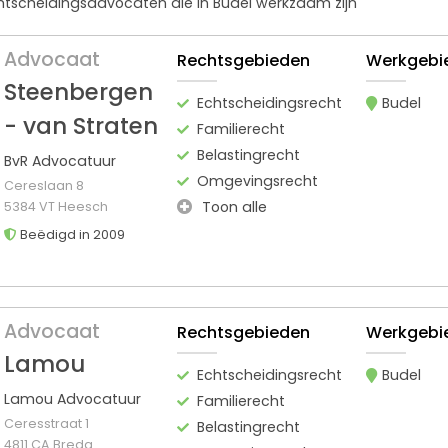
chtscheidingsadvocaten die in Budel werkzaam zijn
Advocaat
Rechtsgebieden
Werkgebi
Steenbergen
Echtscheidingsrecht
Budel
- van Straten
Familierecht
Belastingrecht
BvR Advocatuur
Omgevingsrecht
Cereslaan 8
Toon alle
5384 VT Heesch
Beëdigd in 2009
Advocaat
Rechtsgebieden
Werkgebi
Lamou
Echtscheidingsrecht
Budel
Lamou Advocatuur
Familierecht
Ceresstraat 1
Belastingrecht
4811 CA Breda