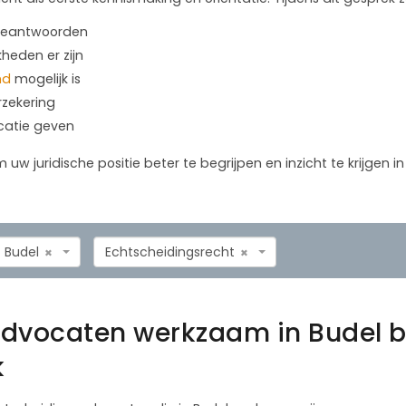
 beantwoorden
kheden er zijn
nd
mogelijk is
rzekering
icatie geven
m uw juridische positie beter te begrijpen en inzicht te krijgen 
Budel
Echtscheidingsrecht
×
×
advocaten werkzaam in Budel b
k