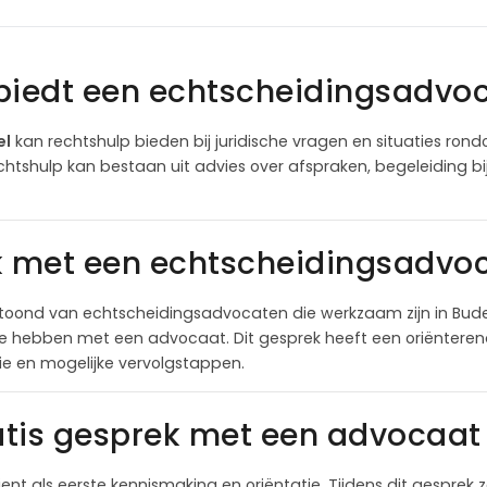
biedt een echtscheidingsadvoc
el
kan rechtshulp bieden bij juridische vragen en situaties ron
chtshulp kan bestaan uit advies over afspraken, begeleiding bi
k met een echtscheidingsadvoc
oond van echtscheidingsadvocaten die werkzaam zijn in Bude
te hebben met een advocaat. Dit gesprek heeft een oriëntere
itie en mogelijke vervolgstappen.
tis gesprek met een advocaat 
ient als eerste kennismaking en oriëntatie. Tijdens dit gesprek