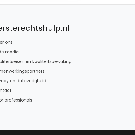
ersterechtshulp.nl
er ons
 de media
liteitseisen en kwaliteitsbewaking
menwerkingspartners
vacy en dataveiligheid
ntact
or professionals