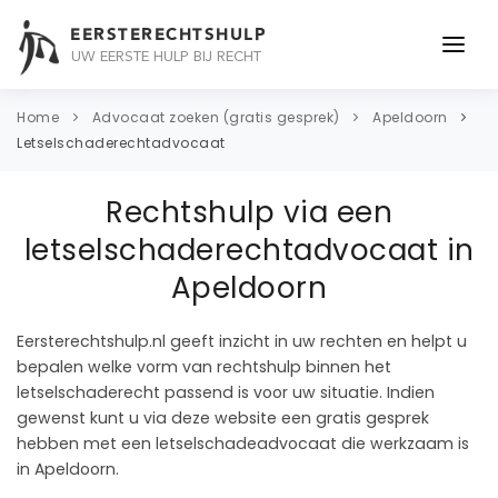
EERSTERECHTSHULP
UW EERSTE HULP BIJ RECHT
ONDERWERPEN
Home
Advocaat zoeken (gratis gesprek)
Apeldoorn
Letselschaderechtadvocaat
JURIDISCH ADVIES
Rechtshulp via een
ADVOCAAT
letselschaderechtadvocaat in
OVER ONS
Apeldoorn
CONTACT
Eersterechtshulp.nl geeft inzicht in uw rechten en helpt u
bepalen welke vorm van rechtshulp binnen het
letselschaderecht passend is voor uw situatie. Indien
gewenst kunt u via deze website een gratis gesprek
hebben met een letselschadeadvocaat die werkzaam is
in Apeldoorn.