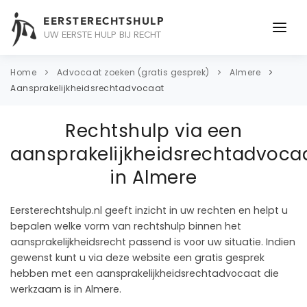
EERSTERECHTSHULP
UW EERSTE HULP BIJ RECHT
ONDERWERPEN
Home
Advocaat zoeken (gratis gesprek)
Almere
Aansprakelijkheidsrechtadvocaat
JURIDISCH ADVIES
Rechtshulp via een
ADVOCAAT
aansprakelijkheidsrechtadvoca
OVER ONS
in Almere
CONTACT
Eersterechtshulp.nl geeft inzicht in uw rechten en helpt u
bepalen welke vorm van rechtshulp binnen het
aansprakelijkheidsrecht passend is voor uw situatie. Indien
gewenst kunt u via deze website een gratis gesprek
hebben met een aansprakelijkheidsrechtadvocaat die
werkzaam is in Almere.