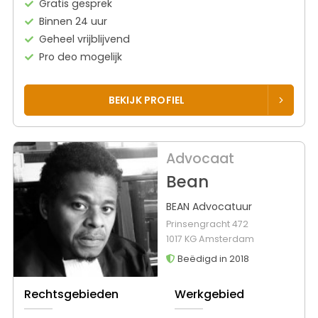
Gratis gesprek
Binnen 24 uur
Geheel vrijblijvend
Pro deo mogelijk
BEKIJK PROFIEL
Advocaat
Bean
BEAN Advocatuur
Prinsengracht 472
1017 KG Amsterdam
Beëdigd in 2018
Rechtsgebieden
Werkgebied