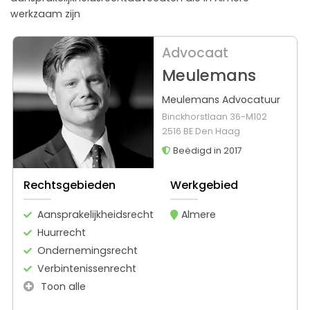
werkzaam zijn
Advocaat
Meulemans
Meulemans Advocatuur
Binckhorstlaan 36-M102
2516 BE Den Haag
Beëdigd in 2017
Rechtsgebieden
Werkgebied
Aansprakelijkheidsrecht
Almere
Huurrecht
Ondernemingsrecht
Verbintenissenrecht
Toon alle