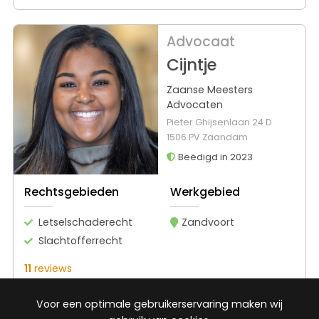
Advocaat
Cijntje
Zaanse Meesters
Advocaten
Pieter Ghijsenlaan 24 D
1506 PV Zaandam
Beëdigd in 2023
Rechtsgebieden
Werkgebied
Letselschaderecht
Zandvoort
Slachtofferrecht
11
reviews
Gratis gesprek
Voor een optimale gebruikerservaring maken wij
Binnen 24 uur