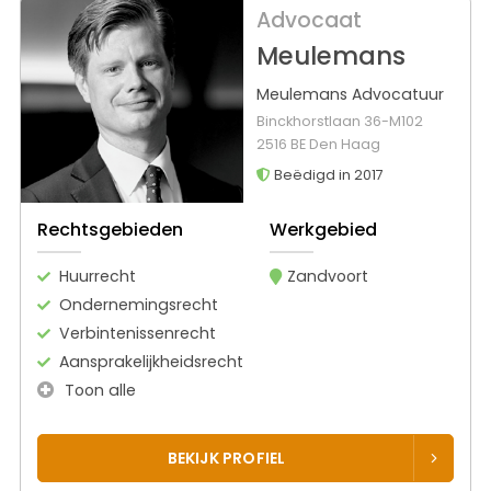
Advocaat
Meulemans
Meulemans Advocatuur
Binckhorstlaan 36-M102
2516 BE Den Haag
Beëdigd in 2017
Rechtsgebieden
Werkgebied
Huurrecht
Zandvoort
Ondernemingsrecht
Verbintenissenrecht
Aansprakelijkheidsrecht
Toon alle
BEKIJK PROFIEL