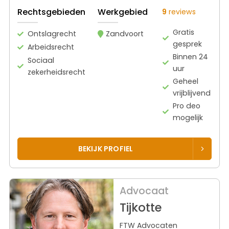
Rechtsgebieden
Werkgebied
9
reviews
Gratis
Ontslagrecht
Zandvoort
gesprek
Arbeidsrecht
Binnen 24
Sociaal
uur
zekerheidsrecht
Geheel
vrijblijvend
Pro deo
mogelijk
BEKIJK PROFIEL
Advocaat
Tijkotte
FTW Advocaten