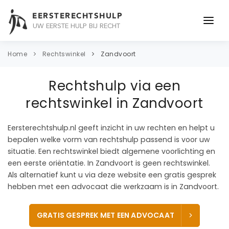
EERSTERECHTSHULP
UW EERSTE HULP BIJ RECHT
ONDERWERPEN
Home
Rechtswinkel
Zandvoort
JURIDISCH ADVIES
Rechtshulp via een
ADVOCAAT
rechtswinkel in Zandvoort
OVER ONS
Eersterechtshulp.nl geeft inzicht in uw rechten en helpt u
bepalen welke vorm van rechtshulp passend is voor uw
CONTACT
situatie. Een rechtswinkel biedt algemene voorlichting en
een eerste oriëntatie. In Zandvoort is geen rechtswinkel.
Als alternatief kunt u via deze website een gratis gesprek
hebben met een advocaat die werkzaam is in Zandvoort.
GRATIS GESPREK MET EEN ADVOCAAT