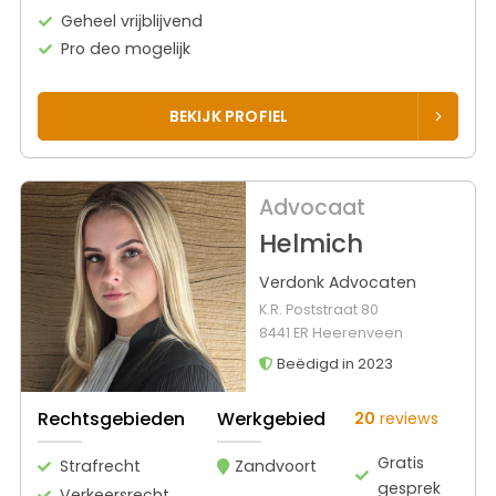
Geheel vrijblijvend
Pro deo mogelijk
BEKIJK PROFIEL
Advocaat
Helmich
Verdonk Advocaten
K.R. Poststraat 80
8441 ER Heerenveen
Beëdigd in 2023
Rechtsgebieden
Werkgebied
20
reviews
Gratis
Strafrecht
Zandvoort
gesprek
Verkeersrecht