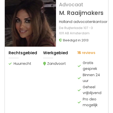
Advocaat
M. Raaijmakers
Holland advocatenkantoor
De Ruijterkade 107 -3
1011 AB Amsterdam
Beëdigd in 2013
Rechtsgebied
Werkgebied
16
reviews
Gratis
Huurrecht
Zandvoort
gesprek
Binnen 24
uur
Geheel
vrijblijvend
Pro deo
mogelijk