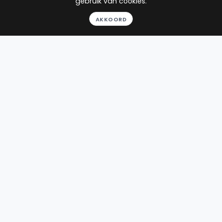
gebruik van cookies.
Geheel vrijblijvend
AKKOORD
Pro deo mogelijk
BEKIJK PROFIEL
Advocaat
Stroobach
Stroobach & Dijkers
advocaten
Verrijn Stuartweg 1
1112 AW Diemen
Beëdigd in 2006
Rechtsgebieden
Werkgebied
14
reviews
Gratis
Strafrecht
Zandvoort