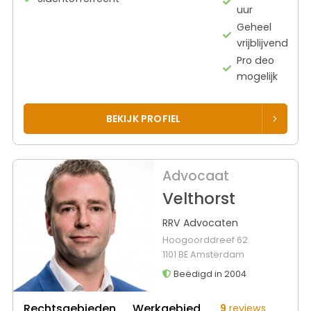
uur
Geheel
vrijblijvend
Pro deo
mogelijk
BEKIJK PROFIEL
Advocaat
Velthorst
RRV Advocaten
Hoogoorddreef 62
1101 BE Amsterdam
Beëdigd in 2004
Rechtsgebieden
Werkgebied
9
reviews