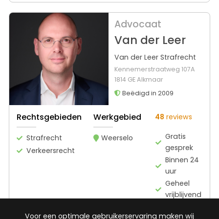
Advocaat
Van der Leer
Van der Leer Strafrecht
Kennemerstraatweg 107A
1814 GE Alkmaar
Beëdigd in 2009
Rechtsgebieden
Werkgebied
48
reviews
Gratis
Strafrecht
Weerselo
gesprek
Verkeersrecht
Binnen 24
uur
Geheel
vrijblijvend
Pro deo
Voor een optimale gebruikerservaring maken wij
mogelijk