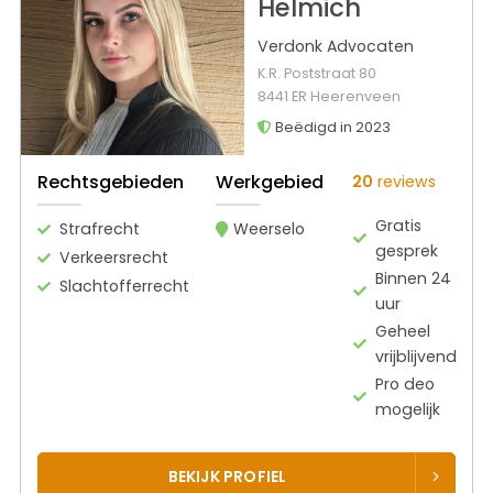
Helmich
Verdonk Advocaten
K.R. Poststraat 80
8441 ER Heerenveen
Beëdigd in 2023
Rechtsgebieden
Werkgebied
20
reviews
Gratis
Strafrecht
Weerselo
gesprek
Verkeersrecht
Binnen 24
Slachtofferrecht
uur
Geheel
vrijblijvend
Pro deo
mogelijk
BEKIJK PROFIEL