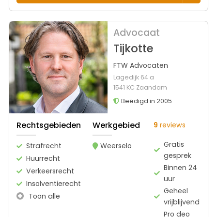
Advocaat
Tijkotte
FTW Advocaten
Lagedijk 64 a
1541 KC Zaandam
Beëdigd in 2005
Rechtsgebieden
Werkgebied
9
reviews
Gratis
Strafrecht
Weerselo
gesprek
Huurrecht
Binnen 24
Verkeersrecht
uur
Insolventierecht
Geheel
Toon alle
vrijblijvend
Pro deo