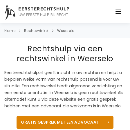
EERSTERECHTSHULP
UW EERSTE HULP BIJ RECHT
ONDERWERPEN
Home
Rechtswinkel
Weerselo
JURIDISCH ADVIES
Rechtshulp via een
ADVOCAAT
rechtswinkel in Weerselo
OVER ONS
Eersterechtshulp.nl geeft inzicht in uw rechten en helpt u
bepalen welke vorm van rechtshulp passend is voor uw
CONTACT
situatie. Een rechtswinkel biedt algemene voorlichting en
een eerste oriëntatie. In Weerselo is geen rechtswinkel. Als
alternatief kunt u via deze website een gratis gesprek
hebben met een advocaat die werkzaam is in Weerselo.
GRATIS GESPREK MET EEN ADVOCAAT