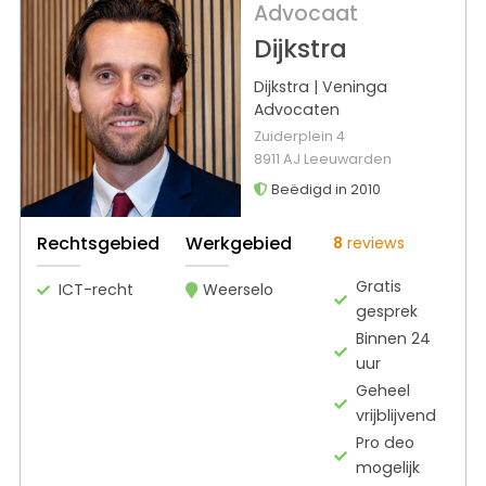
Advocaat
Dijkstra
Dijkstra | Veninga
Advocaten
Zuiderplein 4
8911 AJ Leeuwarden
Beëdigd in 2010
Rechtsgebied
Werkgebied
8
reviews
Gratis
ICT-recht
Weerselo
gesprek
Binnen 24
uur
Geheel
vrijblijvend
Pro deo
mogelijk