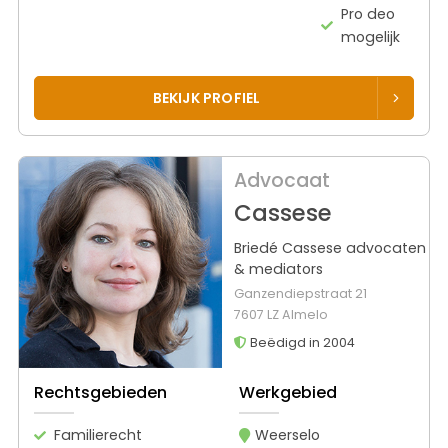
Pro deo
mogelijk
BEKIJK PROFIEL
Advocaat
Cassese
Briedé Cassese advocaten
& mediators
Ganzendiepstraat 21
7607 LZ Almelo
Beëdigd in 2004
Rechtsgebieden
Werkgebied
Familierecht
Weerselo