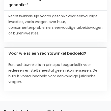
19
reviews
Gratis gesprek
Binnen 24 uur
Geheel vrijblijvend
Pro deo mogelijk
BEKIJK PROFIEL
Advocaat
M. Raaijmakers
Holland advocatenkantoor
De Ruijterkade 107 -3
1011 AB Amsterdam
Beëdigd in 2013