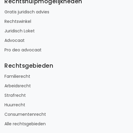
Rechtsgebied
Werkgebied
16
reviews
Gratis
Huurrecht
Vogelwaarde
gesprek
Binnen 24
uur
Geheel
vrijblijvend
Pro deo
mogelijk
BEKIJK PROFIEL
Advocaat
Van der Leer
Van der Leer Strafrecht