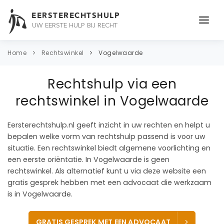
EERSTERECHTSHULP
UW EERSTE HULP BIJ RECHT
ONDERWERPEN
Home
Rechtswinkel
Vogelwaarde
JURIDISCH ADVIES
Rechtshulp via een
ADVOCAAT
rechtswinkel in Vogelwaarde
OVER ONS
Eersterechtshulp.nl geeft inzicht in uw rechten en helpt u
bepalen welke vorm van rechtshulp passend is voor uw
CONTACT
situatie. Een rechtswinkel biedt algemene voorlichting en
een eerste oriëntatie. In Vogelwaarde is geen
rechtswinkel. Als alternatief kunt u via deze website een
gratis gesprek hebben met een advocaat die werkzaam
is in Vogelwaarde.
GRATIS GESPREK MET EEN ADVOCAAT