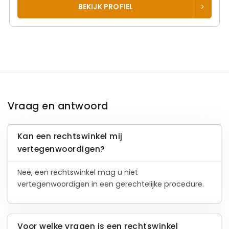
BEKIJK PROFIEL
Advocaat
Hehenkamp
HRE Advocaten
Sarphatistraat 370
1018 GW Amsterdam
Beëdigd in 1993
Rechtsgebieden
Werkgebied
Ontslagrecht
Vogelwaarde
Arbeidsrecht
Huurrecht
Verkeersrecht
Toon alle