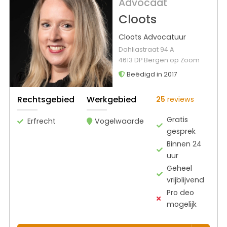
Advocaat
Cloots
Cloots Advocatuur
Dahliastraat 94 A
4613 DP Bergen op Zoom
Beëdigd in 2017
Rechtsgebied
Werkgebied
25
reviews
Gratis
Erfrecht
Vogelwaarde
gesprek
Binnen 24
uur
Geheel
vrijblijvend
Pro deo
mogelijk