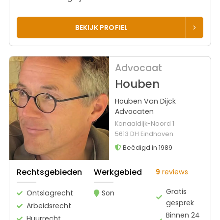
BEKIJK PROFIEL
Advocaat
Houben
Houben Van Dijck
Advocaten
Kanaaldijk-Noord 1
5613 DH Eindhoven
Beëdigd in 1989
Rechtsgebieden
Werkgebied
9
reviews
Gratis
Ontslagrecht
Son
gesprek
Arbeidsrecht
Binnen 24
Huurrecht