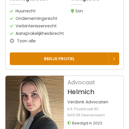
Huurrecht
Son
Ondernemingsrecht
Verbintenissenrecht
Aansprakelijkheidsrecht
Toon alle
BEKIJK PROFIEL
Advocaat
Helmich
Verdonk Advocaten
K.R. Poststraat 80
8441 ER Heerenveen
Beëdigd in 2023