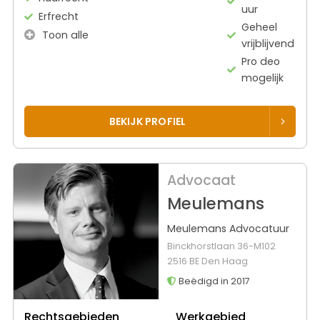
uur
Erfrecht
Geheel
Toon alle
vrijblijvend
Pro deo
mogelijk
BEKIJK PROFIEL
Advocaat
Meulemans
Meulemans Advocatuur
Binckhorstlaan 36-M102
2516 BE Den Haag
Beëdigd in 2017
Rechtsgebieden
Werkgebied