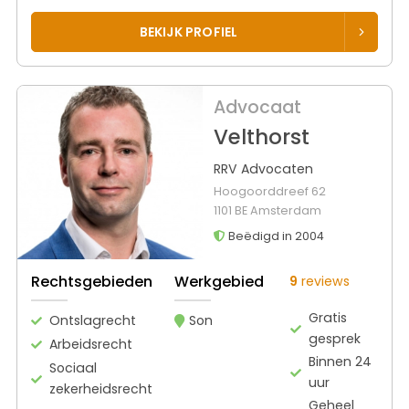
BEKIJK PROFIEL
Advocaat
Velthorst
RRV Advocaten
Hoogoorddreef 62
1101 BE Amsterdam
Beëdigd in 2004
Rechtsgebieden
Werkgebied
9
reviews
Gratis
Ontslagrecht
Son
gesprek
Arbeidsrecht
Binnen 24
Sociaal
uur
zekerheidsrecht
Geheel