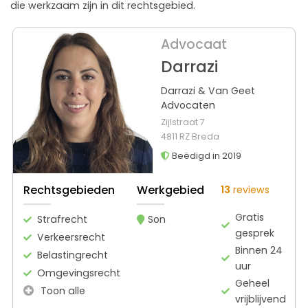
die werkzaam zijn in dit rechtsgebied.
Advocaat
Darrazi
Darrazi & Van Geet
Advocaten
Zijlstraat 7
4811 RZ Breda
Beëdigd in 2019
Rechtsgebieden
Werkgebied
13
reviews
Gratis
Strafrecht
Son
gesprek
Verkeersrecht
Binnen 24
Belastingrecht
uur
Omgevingsrecht
Geheel
Toon alle
vrijblijvend