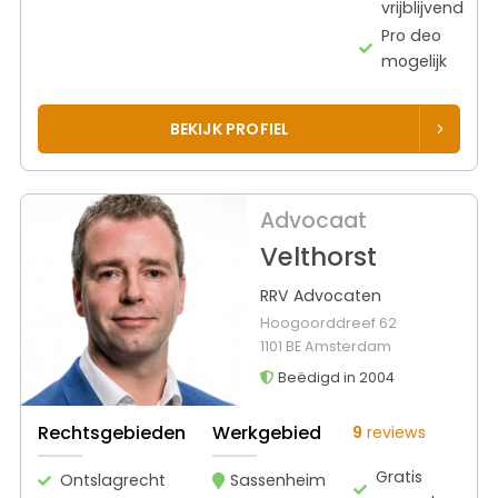
vrijblijvend
Pro deo
mogelijk
BEKIJK PROFIEL
Advocaat
Velthorst
RRV Advocaten
Hoogoorddreef 62
1101 BE Amsterdam
Beëdigd in 2004
Rechtsgebieden
Werkgebied
9
reviews
Gratis
Ontslagrecht
Sassenheim