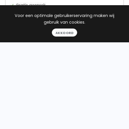
Gratis gesprek
Binnen 24 uur
Voor een optimale gebruikerservaring maken wij
Geheel vrijblijvend
gebruik van cookies.
Pro deo mogelijk
AKKOORD
BEKIJK PROFIEL
Advocaat
Dijkstra
Dijkstra | Veninga
Advocaten
Zuiderplein 4
8911 AJ Leeuwarden
Beëdigd in 2010