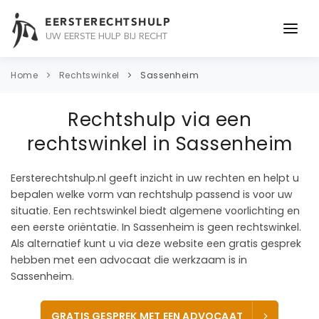
EERSTERECHTSHULP
UW EERSTE HULP BIJ RECHT
ONDERWERPEN
Home
Rechtswinkel
Sassenheim
JURIDISCH ADVIES
Rechtshulp via een
ADVOCAAT
rechtswinkel in Sassenheim
OVER ONS
Eersterechtshulp.nl geeft inzicht in uw rechten en helpt u
bepalen welke vorm van rechtshulp passend is voor uw
CONTACT
situatie. Een rechtswinkel biedt algemene voorlichting en
een eerste oriëntatie. In Sassenheim is geen rechtswinkel.
Als alternatief kunt u via deze website een gratis gesprek
hebben met een advocaat die werkzaam is in
Sassenheim.
GRATIS GESPREK MET EEN ADVOCAAT