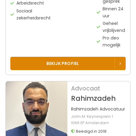
gesprek
Arbeidsrecht
Binnen 24
Sociaal
uur
zekerheidsrecht
Geheel
vrijblijvend
Pro deo
mogelijk
BEKIJK PROFIEL
Advocaat
Rahimzadeh
Rahimzadeh Advocatuur
John M. Keynesplein 1
1066 EP Amsterdam
Beëdigd in 2018