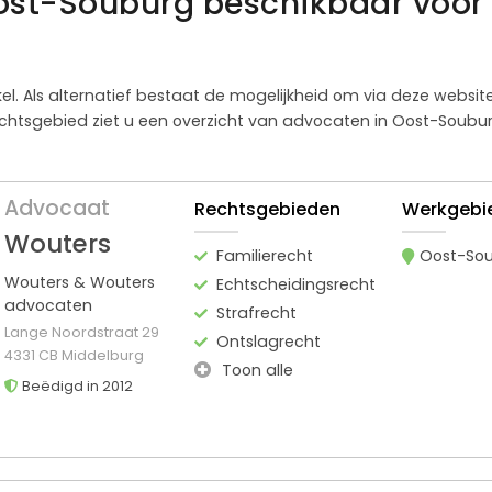
ost-Souburg beschikbaar voor 
kel. Als alternatief bestaat de mogelijkheid om via deze websi
chtsgebied ziet u een overzicht van advocaten in Oost-Souburg
Advocaat
Rechtsgebieden
Werkgebi
Wouters
Familierecht
Oost-So
Wouters & Wouters
Echtscheidingsrecht
advocaten
Strafrecht
Lange Noordstraat 29
Ontslagrecht
4331 CB Middelburg
Toon alle
Beëdigd in 2012