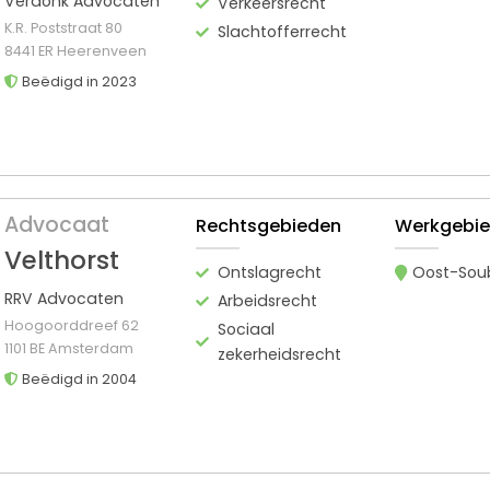
Verdonk Advocaten
Verkeersrecht
K.R. Poststraat 80
Slachtofferrecht
8441 ER Heerenveen
Beëdigd in 2023
Advocaat
Rechtsgebieden
Werkgebi
Velthorst
Ontslagrecht
Oost-Sou
RRV Advocaten
Arbeidsrecht
Hoogoorddreef 62
Sociaal
1101 BE Amsterdam
zekerheidsrecht
Beëdigd in 2004