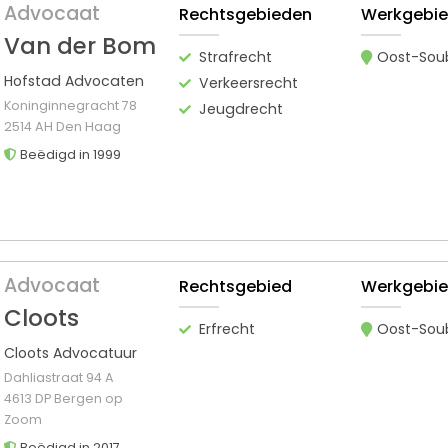
Advocaat
Rechtsgebieden
Werkgebi
Van der Bom
Strafrecht
Oost-Sou
Hofstad Advocaten
Verkeersrecht
Koninginnegracht 78
Jeugdrecht
2514 AH Den Haag
Beëdigd in 1999
Advocaat
Rechtsgebied
Werkgebi
Cloots
Erfrecht
Oost-Sou
Cloots Advocatuur
Dahliastraat 94 A
4613 DP Bergen op
Zoom
Beëdigd in 2017