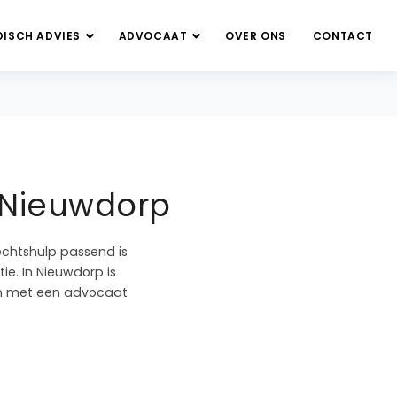
DISCH ADVIES
ADVOCAAT
OVER ONS
CONTACT
n Nieuwdorp
echtshulp passend is
ie. In Nieuwdorp is
ben met een advocaat