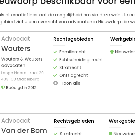
ieuwdorp beschikbaar voor een
. Als alternatief bestaat de mogelijkheid om via deze website 
gebied ziet u een overzicht van advocaten in Nieuwdorp die we
Advocaat
Rechtsgebieden
Werkgebi
Wouters
Familierecht
Nieuwdo
Wouters & Wouters
Echtscheidingsrecht
advocaten
Strafrecht
Lange Noordstraat 29
Ontslagrecht
4331 CB Middelburg
Toon alle
Beëdigd in 2012
Advocaat
Rechtsgebieden
Werkgebi
Van der Bom
Strafrecht
Nieuwdor