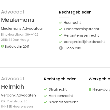
Advocaat
Rechtsgebieden
Meulemans
Huurrecht
Meulemans Advocatuur
Ondernemingsrecht
Binckhorstlaan 36-M102
Verbintenissenrecht
2516 BE Den Haag
Aansprakelijkheidsrecht
Beëdigd in 2017
Toon alle
Advocaat
Rechtsgebieden
Werkgebi
Helmich
Strafrecht
Nieuwdor
Verdonk Advocaten
Verkeersrecht
K.R. Poststraat 80
Slachtofferrecht
8441 ER Heerenveen