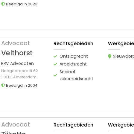
Beëdigd in 2023
Advocaat
Rechtsgebieden
Werkgebi
Velthorst
Ontslagrecht
Nieuwdor
RRV Advocaten
Arbeidsrecht
Hoogoorddreef 62
Sociaal
1101 BE Amsterdam
zekerheidsrecht
Beëdigd in 2004
Advocaat
Rechtsgebieden
Werkgebi