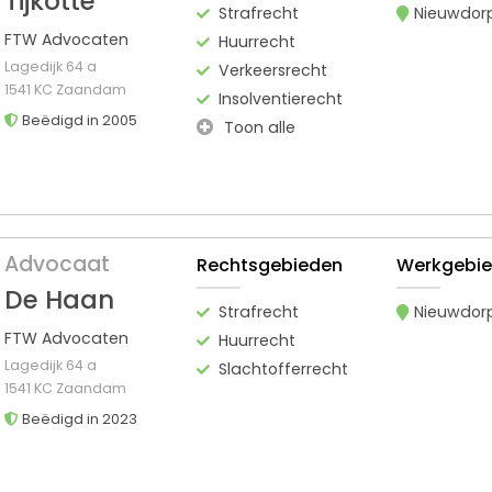
Tijkotte
Strafrecht
Nieuwdor
FTW Advocaten
Huurrecht
Lagedijk 64 a
Verkeersrecht
1541 KC Zaandam
Insolventierecht
Beëdigd in 2005
Toon alle
Advocaat
Rechtsgebieden
Werkgebi
De Haan
Strafrecht
Nieuwdor
FTW Advocaten
Huurrecht
Lagedijk 64 a
Slachtofferrecht
1541 KC Zaandam
Beëdigd in 2023