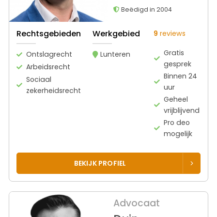
Beëdigd in 2004
Rechtsgebieden
Werkgebied
9
reviews
Gratis
Ontslagrecht
Lunteren
gesprek
Arbeidsrecht
Binnen 24
Sociaal
uur
zekerheidsrecht
Geheel
vrijblijvend
Pro deo
mogelijk
BEKIJK PROFIEL
Advocaat