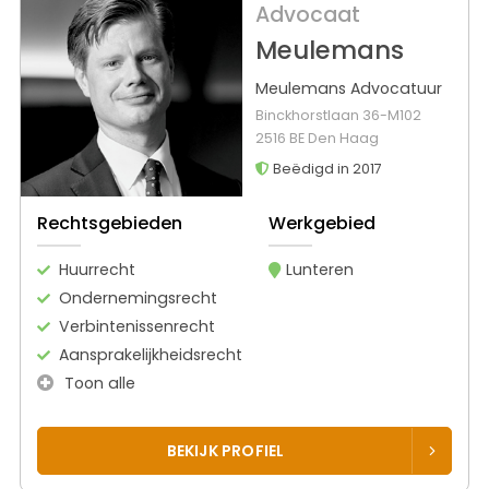
Advocaat
Meulemans
Meulemans Advocatuur
Binckhorstlaan 36-M102
2516 BE Den Haag
Beëdigd in 2017
Rechtsgebieden
Werkgebied
Huurrecht
Lunteren
Ondernemingsrecht
Verbintenissenrecht
Aansprakelijkheidsrecht
Toon alle
BEKIJK PROFIEL