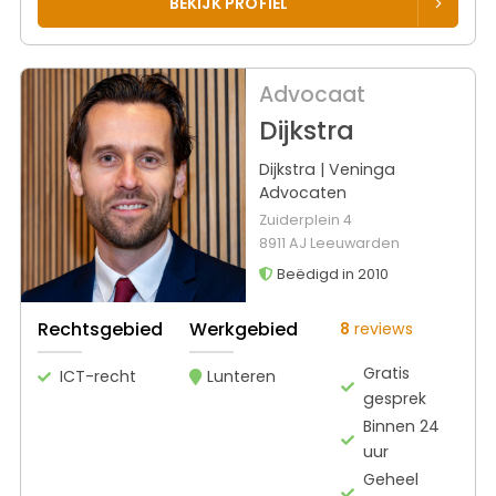
BEKIJK PROFIEL
Advocaat
Dijkstra
Dijkstra | Veninga
Advocaten
Zuiderplein 4
8911 AJ Leeuwarden
Beëdigd in 2010
Rechtsgebied
Werkgebied
8
reviews
Gratis
ICT-recht
Lunteren
gesprek
Binnen 24
uur
Geheel