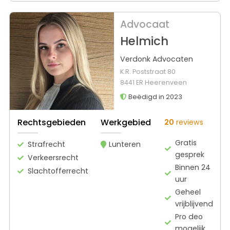
Advocaat
Helmich
Verdonk Advocaten
K.R. Poststraat 80
8441 ER Heerenveen
Beëdigd in 2023
Rechtsgebieden
Werkgebied
20
reviews
Gratis
Strafrecht
Lunteren
gesprek
Verkeersrecht
Binnen 24
Slachtofferrecht
uur
Geheel
vrijblijvend
Pro deo
mogelijk