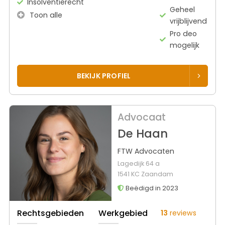
Insolventierecht
Geheel
Toon alle
vrijblijvend
Pro deo
mogelijk
BEKIJK PROFIEL
Advocaat
De Haan
FTW Advocaten
Lagedijk 64 a
1541 KC Zaandam
Beëdigd in 2023
Rechtsgebieden
Werkgebied
13
reviews