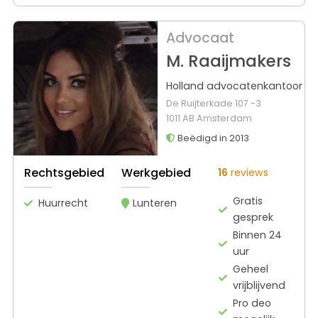
Advocaat
M. Raaijmakers
Holland advocatenkantoor
De Ruijterkade 107 -3
1011 AB Amsterdam
Beëdigd in 2013
Rechtsgebied
Werkgebied
16
reviews
Gratis
Huurrecht
Lunteren
gesprek
Binnen 24
uur
Geheel
vrijblijvend
Pro deo