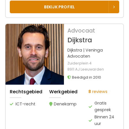
BEKIJK PROFIEL
Advocaat
Dijkstra
Dijkstra | Veninga
Advocaten
Zuiderplein 4
8911 AJ Leeuwarden
Beëdigd in 2010
Rechtsgebied
Werkgebied
8
reviews
Gratis
ICT-recht
Denekamp
gesprek
Binnen 24
uur