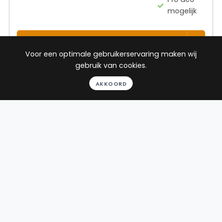
mogelijk
BEKIJK PROFIEL
Voor een optimale gebruikerservaring maken wij
gebruik van cookies.
Advocaat
AKKOORD
Dekker
WS Advocaten
Rooseveltlaan 2-4
1078 NH Amsterdam
Beëdigd in 2017
Rechtsgebieden
Werkgebied
Ontslagrecht
Denekamp
Arbeidsrecht