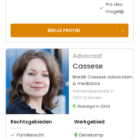
Pro deo
mogelijk
BEKIJK PROFIEL
Advocaat
Cassese
Briedé Cassese advocaten
& mediators
Ganzendiepstraat 21
7607 LZ Almelo
Beëdigd in 2004
Rechtsgebieden
Werkgebied
Familierecht
Denekamp