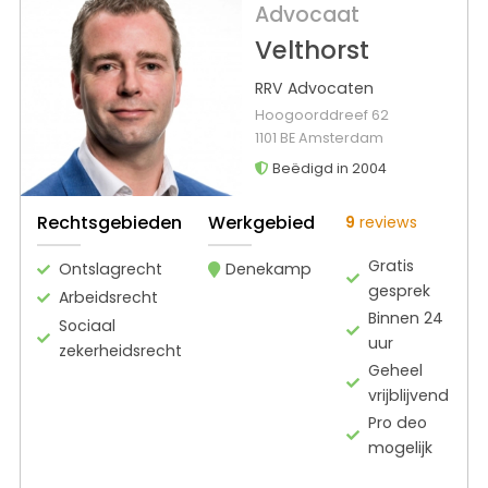
Advocaat
Velthorst
RRV Advocaten
Hoogoorddreef 62
1101 BE Amsterdam
Beëdigd in 2004
Rechtsgebieden
Werkgebied
9
reviews
Gratis
Ontslagrecht
Denekamp
gesprek
Arbeidsrecht
Binnen 24
Sociaal
uur
zekerheidsrecht
Geheel
vrijblijvend
Pro deo
mogelijk