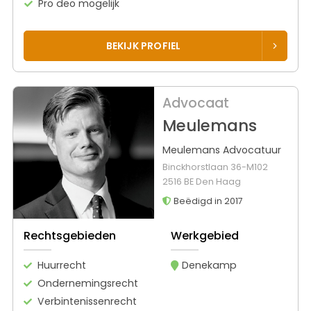
Pro deo mogelijk
BEKIJK PROFIEL
Advocaat
Meulemans
Meulemans Advocatuur
Binckhorstlaan 36-M102
2516 BE Den Haag
Beëdigd in 2017
Rechtsgebieden
Werkgebied
Huurrecht
Denekamp
Ondernemingsrecht
Verbintenissenrecht