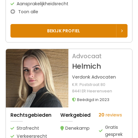
Aansprakelijkheidsrecht
Toon alle
BEKIJK PROFIEL
Advocaat
Helmich
Verdonk Advocaten
K.R. Poststraat 80
8441 ER Heerenveen
Beëdigd in 2023
Rechtsgebieden
Werkgebied
20
reviews
Gratis
Strafrecht
Denekamp
gesprek
Verkeersrecht