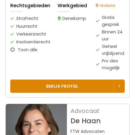
Rechtsgebieden
Werkgebied
9
reviews
Gratis
Strafrecht
Denekamp
gesprek
Huurrecht
Binnen 24
Verkeersrecht
uur
Insolventierecht
Geheel
Toon alle
vrijblijvend
Pro deo
mogelijk
BEKIJK PROFIEL
Advocaat
De Haan
FTW Advocaten