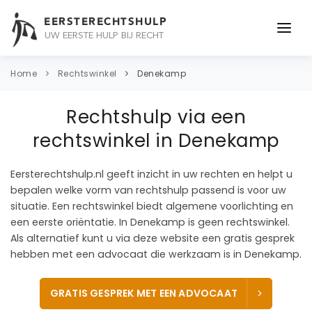
EERSTERECHTSHULP
UW EERSTE HULP BIJ RECHT
ONDERWERPEN
Home
Rechtswinkel
Denekamp
JURIDISCH ADVIES
Rechtshulp via een
ADVOCAAT
rechtswinkel in Denekamp
OVER ONS
Eersterechtshulp.nl geeft inzicht in uw rechten en helpt u
bepalen welke vorm van rechtshulp passend is voor uw
CONTACT
situatie. Een rechtswinkel biedt algemene voorlichting en
een eerste oriëntatie. In Denekamp is geen rechtswinkel.
Als alternatief kunt u via deze website een gratis gesprek
hebben met een advocaat die werkzaam is in Denekamp.
GRATIS GESPREK MET EEN ADVOCAAT