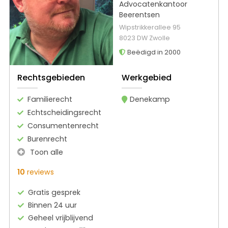
Advocatenkantoor
Beerentsen
Wipstrikkerallee 95
8023 DW Zwolle
Beëdigd in 2000
Rechtsgebieden
Werkgebied
Familierecht
Denekamp
Echtscheidingsrecht
Consumentenrecht
Burenrecht
Toon alle
10
reviews
Gratis gesprek
Binnen 24 uur
Geheel vrijblijvend