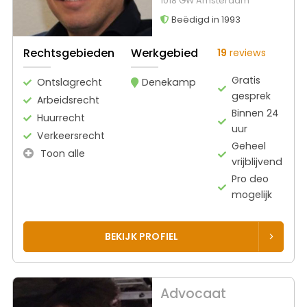
1018 GW Amsterdam
Beëdigd in 1993
Rechtsgebieden
Werkgebied
19
reviews
Gratis
Ontslagrecht
Denekamp
gesprek
Arbeidsrecht
Binnen 24
Huurrecht
uur
Verkeersrecht
Geheel
Toon alle
vrijblijvend
Pro deo
mogelijk
BEKIJK PROFIEL
Advocaat